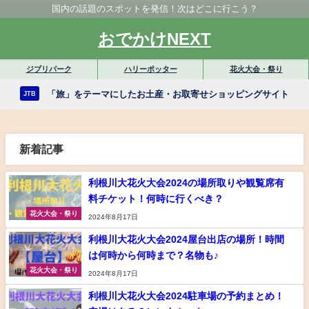
国内の話題のスポットを発信！次はどこに行こう？
おでかけNEXT
ジブリパーク
ハリーポッター
花火大会・祭り
「旅」をテーマにしたお土産・お取寄せショッピングサイト
JTB
新着記事
利根川大花火大会2024の場所取りや観覧席有
料チケット！何時に行くべき？
花火大会・祭り
2024年8月17日
利根川大花火大会2024屋台出店の場所！時間
は何時から何時まで？名物も♪
花火大会・祭り
2024年8月17日
利根川大花火大会2024駐車場の予約まとめ！