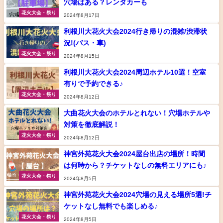
穴場はある？レンタカーも
花火大会・祭り
2024年8月17日
利根川大花火大会2024行き帰りの混雑/渋滞状
況!(バス・車)
花火大会・祭り
2024年8月15日
利根川大花火大会2024周辺ホテル10選！空室
有りで予約できる♪
花火大会・祭り
2024年8月12日
大曲花火大会のホテルとれない！穴場ホテルや
対策を徹底解説！
花火大会・祭り
2024年8月12日
神宮外苑花火大会2024屋台出店の場所！時間
は何時から？チケットなしの無料エリアにも♪
花火大会・祭り
2024年8月5日
神宮外苑花火大会2024穴場の見える場所5選!チ
ケットなし無料でも楽しめる♪
花火大会・祭り
2024年8月5日