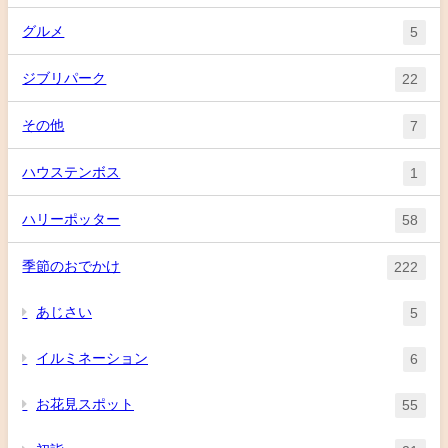
グルメ
5
ジブリパーク
22
その他
7
ハウステンボス
1
ハリーポッター
58
季節のおでかけ
222
あじさい
5
イルミネーション
6
お花見スポット
55