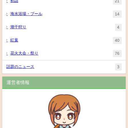
初詣
21
海水浴場・プール
14
潮干狩り
4
紅葉
40
花火大会・祭り
76
話題のニュース
3
運営者情報