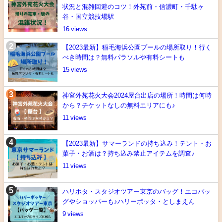
状況と混雑回避のコツ！外苑前・信濃町・千駄ヶ
谷・国立競技場駅
16
【2023最新】稲毛海浜公園プールの場所取り！行く
べき時間は？無料パラソルや有料シートも
15
神宮外苑花火大会2024屋台出店の場所！時間は何時
から？チケットなしの無料エリアにも♪
11
【2023最新】サマーランドの持ち込み！テント・お
菓子・お酒は？持ち込み禁止アイテムを調査♪
11
ハリポタ・スタジオツアー東京のバッグ！エコバッ
グやショッパーも♪ハリーポッタ・としまえん
9