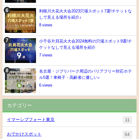
利根川大花火大会2023穴場スポット7選!チケットな
しで見える場所を紹介♪
8
小千谷片貝花火大会2024無料の穴場スポット9選!チ
ケットなしで見える場所を紹介
7
名古屋・ジブリパーク周辺のバリアフリー対応ホテ
ル5選！車椅子・高齢者に優しい♪
6
カテゴリー
イマーシブフォート東京
11
おでかけスポット
54