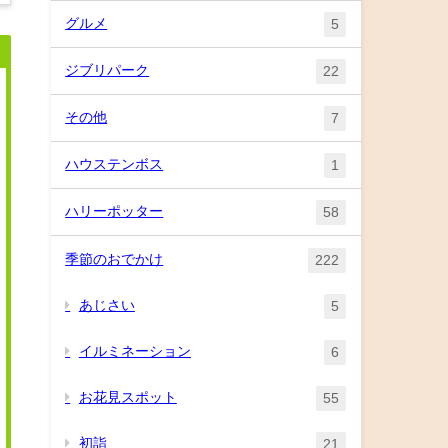
グルメ
5
ジブリパーク
22
その他
7
ハウステンボス
1
ハリーポッター
58
季節のおでかけ
222
あじさい
5
イルミネーション
6
お花見スポット
55
初詣
21