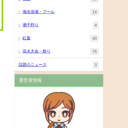
海水浴場・プール
14
潮干狩り
4
紅葉
40
花火大会・祭り
76
話題のニュース
3
運営者情報