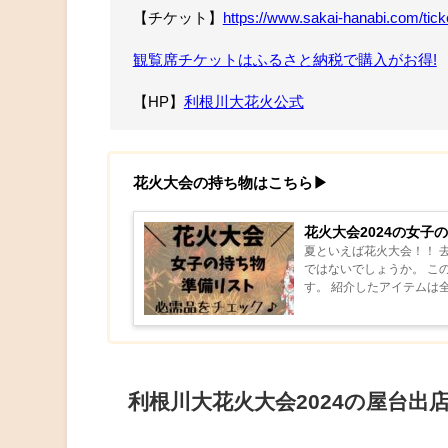
【チケット】
https://www.sakai-hanabi.com/tick
観覧席チケットはふるさと納税で購入がお得!
【HP】
利根川大花火公式
花火大会の持ち物はこちら▶︎
花火大会2024の女子
夏といえば花火大会！！ 
ではないでしょうか。 こ
す。 紹介したアイテムは
きますので、バッグの...
利根川大花火大会2024の屋台出