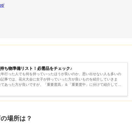
et/
の持ち物準備リスト！必需品をチェック♪
去年行った人でも何を持っていったほうが良いのか、思い出せない人も多いの
の記事では、花火大会に女子が持っていった方が良いものを紹介していきま
全てあった方が良いですが、「重要度高」＆「重要度中」に分けて紹介してい
店の場所は？