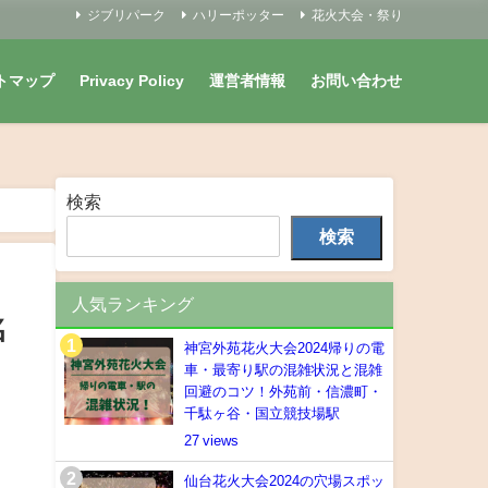
ジブリパーク
ハリーポッター
花火大会・祭り
トマップ
Privacy Policy
運営者情報
お問い合わせ
検索
検索
人気ランキング
名
神宮外苑花火大会2024帰りの電
車・最寄り駅の混雑状況と混雑
回避のコツ！外苑前・信濃町・
千駄ヶ谷・国立競技場駅
27
仙台花火大会2024の穴場スポッ