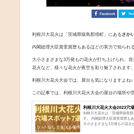
Facebook
Twi
利根川大花火は「茨城県猿島郡境町」にある
さか
内閣総理大臣賞受賞歴もあるほどの実力で知られ
大小さまざまな3万発もの花火が打ち上げられ、
花火など、様々な花火が夜空を彩り魅了されます
利根川大花火大会では、屋台も気になりますよね♪
この記事では、利根川大花火大会の屋台の場所や
利根川大花火大会2023穴
利根川大花火は「茨城県猿島郡
す。 内閣総理大臣賞受賞歴も
大小さまざまな3万発もの花火