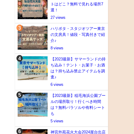
トはどこ？無料で見れる場所7
選！
27
ハリポタ・スタジオツアー東京
の文房具！値段・写真付きで紹
介♪
8
【2023最新】サマーランドの持
ち込み！テント・お菓子・お酒
は？持ち込み禁止アイテムを調
査♪
6
【2023最新】稲毛海浜公園プー
ルの場所取り！行くべき時間
は？無料パラソルや有料シート
も
5
神宮外苑花火大会2024屋台出店