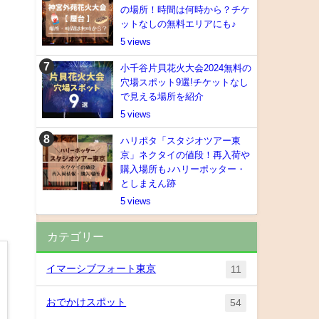
の場所！時間は何時から？チケ
ットなしの無料エリアにも♪
5
小千谷片貝花火大会2024無料の
穴場スポット9選!チケットなし
で見える場所を紹介
5
ハリポタ「スタジオツアー東
京」ネクタイの値段！再入荷や
購入場所も♪ハリーポッター・
としまえん跡
5
カテゴリー
イマーシブフォート東京
11
おでかけスポット
54