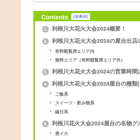
Contents
[
非表示
]
利根川大花火大会2024概要！
1.
利根川大花火大会2024の屋台出店
2.
有料観覧席エリア内
無料エリア（有料観覧席エリア外）
利根川大花火大会2024の営業時
3.
利根川大花火大会2024屋台の種類
4.
ご飯系
スイーツ・飲み物系
縁日系
利根川花火大会2024屋台の名物グ
5.
煮イカ