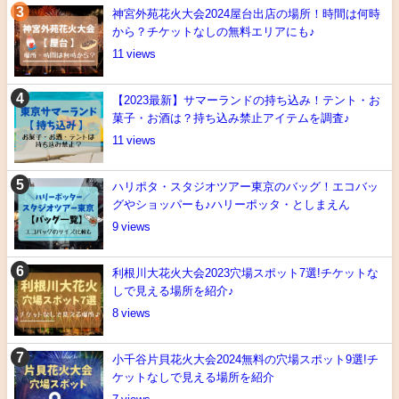
神宮外苑花火大会2024屋台出店の場所！時間は何時
から？チケットなしの無料エリアにも♪
11
【2023最新】サマーランドの持ち込み！テント・お
菓子・お酒は？持ち込み禁止アイテムを調査♪
11
ハリポタ・スタジオツアー東京のバッグ！エコバッ
グやショッパーも♪ハリーポッタ・としまえん
9
利根川大花火大会2023穴場スポット7選!チケットな
しで見える場所を紹介♪
8
小千谷片貝花火大会2024無料の穴場スポット9選!チ
ケットなしで見える場所を紹介