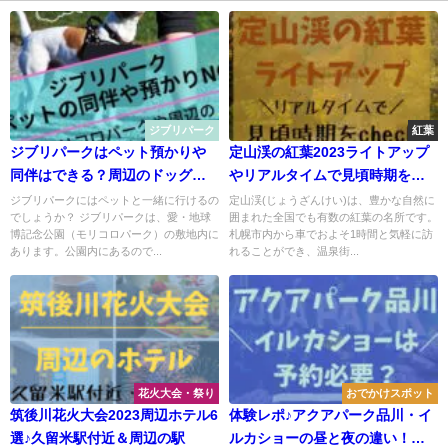
ジブリパーク
紅葉
ジブリパークはペット預かりや
定山渓の紅葉2023ライトアップ
同伴はできる？周辺のドッグラ
やリアルタイムで見頃時期をチ
ンやカフェ情報も
ェック！
ジブリパークにはペットと一緒に行けるの
定山渓(じょうざんけい)は、豊かな自然に
でしょうか？ ジブリパークは、愛・地球
囲まれた全国でも有数の紅葉の名所です。
博記念公園（モリコロパーク）の敷地内に
札幌市内から車でおよそ1時間と気軽に訪
あります。公園内にあるので...
れることができ、温泉街...
花火大会・祭り
おでかけスポット
筑後川花火大会2023周辺ホテル6
体験レポ♪アクアパーク品川・イ
選♪久留米駅付近＆周辺の駅
ルカショーの昼と夜の違い！予