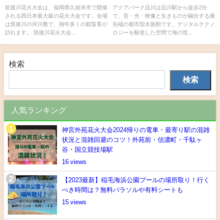
約は必要？
筑後川花火大会は、福岡県久留米市で開催
アクアパーク品川は品川駅から徒歩2分
される西日本最大級の花火大会です。会場
で、音・光・映像と生きものが融合する最
は筑後川の河川敷で、例年多くの観覧客が
先端の都市型水族館です。デジタルテクノ
訪れます。 筑後川花火大会...
ロジーを駆使した空間で海の世...
検索
検索
人気ランキング
神宮外苑花火大会2024帰りの電車・最寄り駅の混雑
状況と混雑回避のコツ！外苑前・信濃町・千駄ヶ
谷・国立競技場駅
16
【2023最新】稲毛海浜公園プールの場所取り！行く
べき時間は？無料パラソルや有料シートも
15