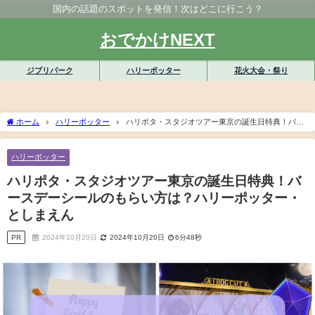
国内の話題のスポットを発信！次はどこに行こう？
おでかけNEXT
ジブリパーク
ハリーポッター
花火大会・祭り
ホーム
ハリーポッター
ハリポタ・スタジオツアー東京の誕生日特典！バー
スデーシールのもらい方は？ハリーポッター・としまえん
ハリーポッター
ハリポタ・スタジオツアー東京の誕生日特典！バ
ースデーシールのもらい方は？ハリーポッター・
としまえん
PR
2024年10月20日
2024年10月20日
6分48秒