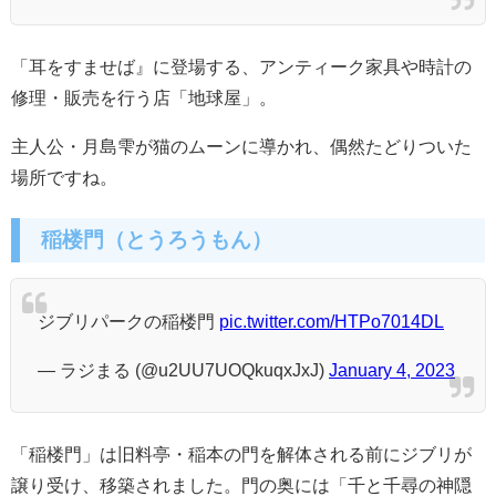
「耳をすませば』に登場する、アンティーク家具や時計の
修理・販売を行う店「地球屋」。
主人公・月島雫が猫のムーンに導かれ、偶然たどりついた
場所ですね。
稲楼門（とうろうもん）
ジブリパークの稲楼門
pic.twitter.com/HTPo7014DL
— ラジまる (@u2UU7UOQkuqxJxJ)
January 4, 2023
「稲楼門」は旧料亭・稲本の門を解体される前にジブリが
譲り受け、移築されました。門の奥には「千と千尋の神隠