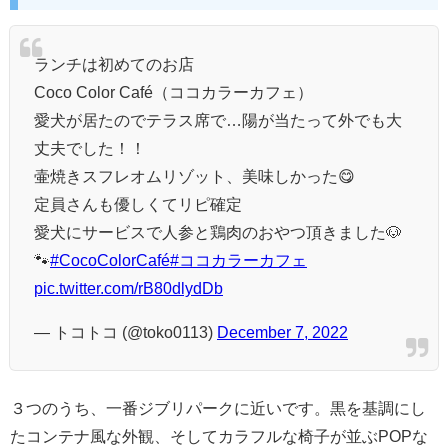
ランチは初めてのお店
Coco Color Café（ココカラーカフェ）
愛犬が居たのでテラス席で…陽が当たって外でも大
丈夫でした！！
壷焼きスフレオムリゾット、美味しかった😋
定員さんも優しくてリピ確定
愛犬にサービスで人参と鶏肉のおやつ頂きました🐶
🐾
#CocoColorCafé
#ココカラーカフェ
pic.twitter.com/rB80dlydDb
— トコトコ (@toko0113)
December 7, 2022
３つのうち、一番ジブリパークに近いです。黒を基調にし
たコンテナ風な外観、そして
カラフルな椅子が並ぶPOPな