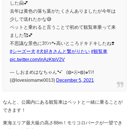
した🤗💕
去年は黄色の落ち葉がたくさんありましたが今年は
少しで送れたかな😅
ペットと乗れると言うことで初めて観覧車乗って来
ました🥰💕
不思議な景色に3ﾜﾝｯ🐾高いところドキドキしたね❣️
#シーズー犬
#犬好きさんと繋がりたい
#観覧車
pic.twitter.com/inAzKtpV2V
— しおまめはなちゃん🐾̑̈‎´(◍•㉦•◍)๑ﾜﾝ!
(@lovesiomame0013)
December 5, 2021
なんと、公園内にある観覧車はペットと一緒に乗ることが
できます！
東海エリア最大級の高さ88m！モリコロパークが一望でき