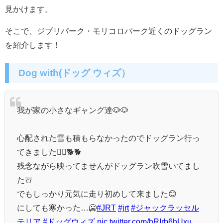
見かけます。
そこで、ジブリパーク・モリコロパーク近くのドッグラン
を紹介します！
Dog with(ドッグ ウィズ）
我が家の小さなギャング達🐶🐶
心配された雪も積もらなかったのでドッグラン行っ
てきました🏃‍♂️🐕🐕
残念ながら映ってませんがドッグラン吹雪いてまし
た☃️
でもしっかり元気に走り初めして来ました😊
にしても寒かった…🥶
#JRT
#jrt
#ジャックラッセル
テリア
#ドッグウィズ
pic.twitter.com/hRIrb6hUxu