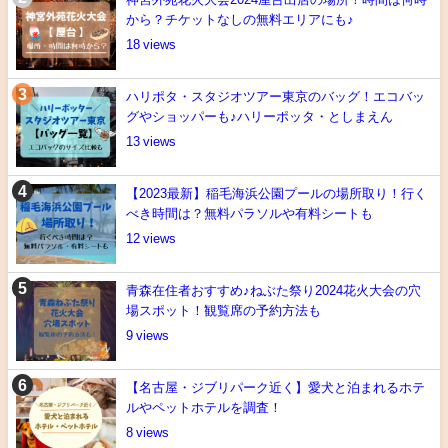
から？チケットなしの無料エリアにも♪
18
ハリポタ・スタジオツアー東京のバッグ！エコバッ
グやショッパーも♪ハリーポッタ・としまえん
13
【2023最新】稲毛海浜公園プールの場所取り！行く
べき時間は？無料パラソルや有料シートも
12
青森在住者おすすめ♪ねぶた祭り2024花火大会の穴
場スポット！観覧席の予約方法も
9
【名古屋・ジブリパーク近く】愛犬と泊まれるホテ
ルやペットホテルを調査！
8