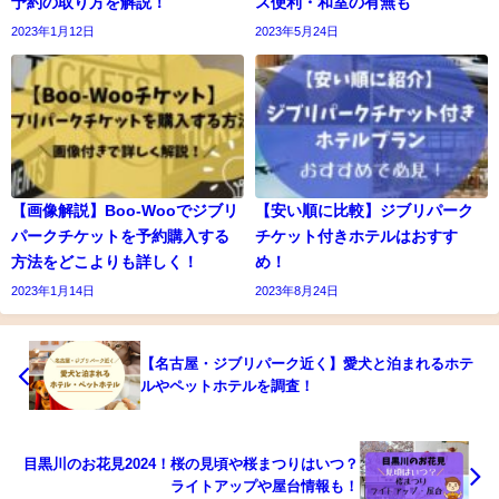
予約の取り方を解説！
ス便利・和室の有無も
2023年1月12日
2023年5月24日
【画像解説】Boo-Wooでジブリ
【安い順に比較】ジブリパーク
パークチケットを予約購入する
チケット付きホテルはおすす
方法をどこよりも詳しく！
め！
2023年1月14日
2023年8月24日
【名古屋・ジブリパーク近く】愛犬と泊まれるホテ
ルやペットホテルを調査！
目黒川のお花見2024！桜の見頃や桜まつりはいつ？
ライトアップや屋台情報も！