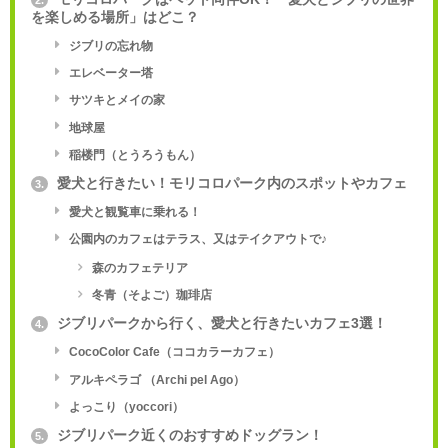
2.
を楽しめる場所」はどこ？
ジブリの忘れ物
エレベーター塔
サツキとメイの家
地球屋
稲楼門（とうろうもん）
愛犬と行きたい！モリコロパーク内のスポットやカフェ
3.
愛犬と観覧車に乗れる！
公園内のカフェはテラス、又はテイクアウトで♪
森のカフェテリア
冬青（そよご）珈琲店
ジブリパークから行く、愛犬と行きたいカフェ3選！
4.
CocoColor Cafe（ココカラーカフェ）
アルキペラゴ （Archi pel Ago）
よっこり（yoccori）
ジブリパーク近くのおすすめドッグラン！
5.