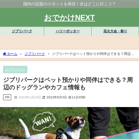
国内の話題のスポットを発信！次はどこに行こう？
おでかけNEXT
ジブリパーク
ハリーポッター
花火大会・祭り
ホーム
ジブリパーク
ジブリパークはペット預かりや同伴はできる？周辺の
ドッグランやカフェ情報も
ジブリパーク
ジブリパークはペット預かりや同伴はできる？周
辺のドッグランやカフェ情報も
PR
2023年1月23日
2023年9月3日
11分35秒