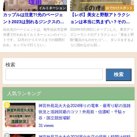
イルミネーション
おでかけスポット
カップルは注意?!光のページェ
【レポ】美女と野獣アトラクシ
ント2023は別れるジンクスの理
ョンは本当に気まずい？その理
由！対策も
由は？対策や実際の感想も
仙台光のページェントは、毎年仙台市定禅
2020年9月28日にオープンした、東京ディ
寺通で行われるイルミネーションのイベン
ズニーランドのアトラクション「美女と野
トです。 12月のクリスマスまでの期間行
獣“魔法のものがたり”」。 ダンスをするよ
われ、カップルで行くとい...
うに揺れながら回...
検索
検索
人気ランキング
神宮外苑花火大会2024帰りの電車・最寄り駅の混雑
状況と混雑回避のコツ！外苑前・信濃町・千駄ヶ
谷・国立競技場駅
31
神宮外苑花火大会2024屋台出店の場所！時間は何時