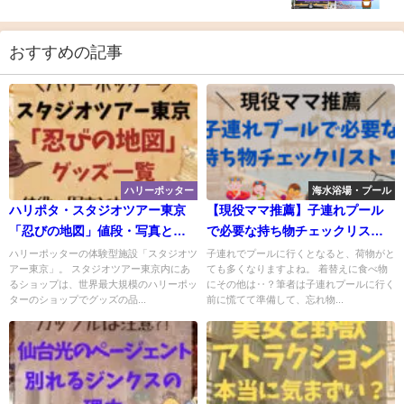
おすすめの記事
ハリーポッター
海水浴場・プール
ハリポタ・スタジオツアー東京
【現役ママ推薦】子連れプール
「忍びの地図」値段・写真と共
で必要な持ち物チェックリス
に紹介！
ト！必需品や便利グッツも
ハリーポッターの体験型施設「スタジオツ
子連れでプールに行くとなると、荷物がと
アー東京」。 スタジオツアー東京内にあ
ても多くなりますよね。 着替えに食べ物
るショップは、世界最大規模のハリーポッ
にその他は‥？筆者は子連れプールに行く
ターのショップでグッズの品...
前に慌てて準備して、忘れ物...