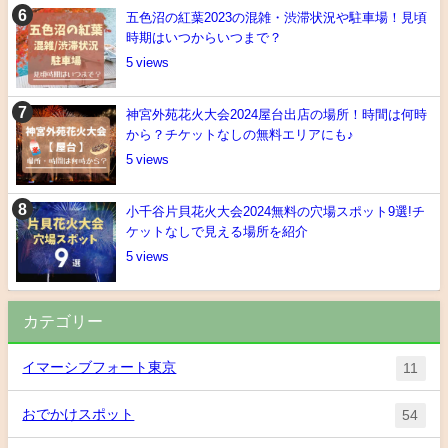
五色沼の紅葉2023の混雑・渋滞状況や駐車場！見頃
時期はいつからいつまで？
5
神宮外苑花火大会2024屋台出店の場所！時間は何時
から？チケットなしの無料エリアにも♪
5
小千谷片貝花火大会2024無料の穴場スポット9選!チ
ケットなしで見える場所を紹介
5
カテゴリー
イマーシブフォート東京
11
おでかけスポット
54