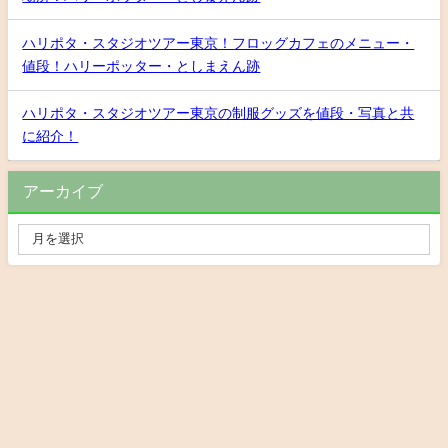
ハリポタ・スタジオツアー東京！フロッグカフェのメニュー・
値段！ハリーポッター・としまえん跡
ハリポタ・スタジオツアー東京の制服グッズを値段・写真と共
に紹介！
アーカイブ
Privacy Policy
お問い合わせ
おでかけNEXT All Rights Reserved.