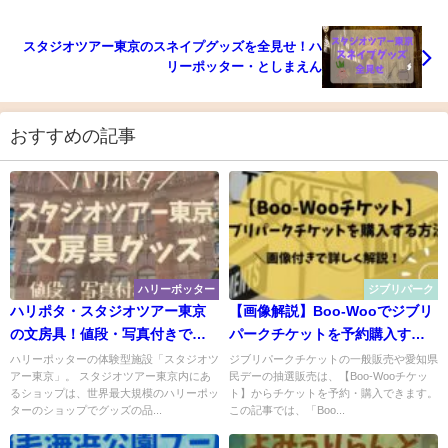
スタジオツアー東京のスネイプグッズを全見せ！ハ
リーポッター・としまえん
おすすめの記事
ハリーポッター
ジブリパーク
ハリポタ・スタジオツアー東京
【画像解説】Boo-Wooでジブリ
の文房具！値段・写真付きで紹
パークチケットを予約購入する
介♪
方法をどこよりも詳しく！
ハリーポッターの体験型施設「スタジオツ
ジブリパークチケットの一般販売や愛知県
アー東京」。 スタジオツアー東京内にあ
民デーの抽選販売は、【Boo-Wooチケッ
るショップは、世界最大規模のハリーポッ
ト】からチケットを予約・購入できます。
ターのショップでグッズの品...
この記事では、「Boo...