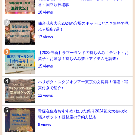
谷・国立競技場駅
18
仙台花火大会2024の穴場スポットはどこ？無料で見
れる場所7選！
17
【2023最新】サマーランドの持ち込み！テント・お
菓子・お酒は？持ち込み禁止アイテムを調査♪
15
ハリポタ・スタジオツアー東京の文房具！値段・写
真付きで紹介♪
12
青森在住者おすすめ♪ねぶた祭り2024花火大会の穴
場スポット！観覧席の予約方法も
8