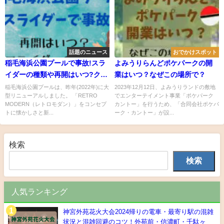
話題のニュース
おでかけスポット
稲毛海浜公園プールで事故!スラ
よみうりらんどポケパークの開
イダーの種類や再開はいつ?クチ
業はいつ？なぜこの場所で？
コミも
稲毛海浜公園プールは、昨年(2022年)に大
2023年12月12日、よみうりランドの敷地
型リニューアルしました。 「RETRO
でエンターテイメント事業「ポケパーク
MODERN（レトロモダン）」をコンセプ
カントー」を行うため、「合同会社ポケパ
トに懐かしさと新...
ーク・カントー」が設...
検索
検索
人気ランキング
神宮外苑花火大会2024帰りの電車・最寄り駅の混雑
状況と混雑回避のコツ！外苑前・信濃町・千駄ヶ