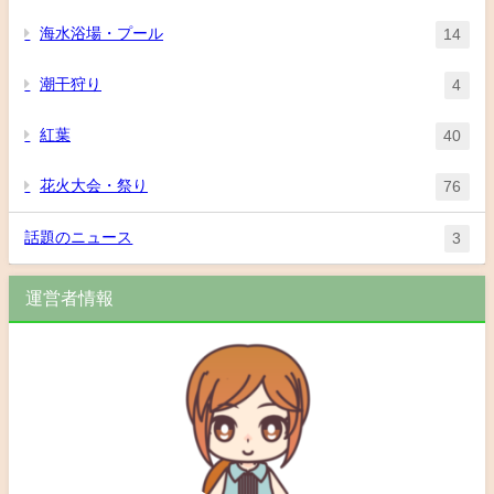
海水浴場・プール
14
潮干狩り
4
紅葉
40
花火大会・祭り
76
話題のニュース
3
運営者情報