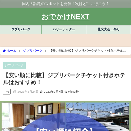
国内の話題のスポットを発信！次はどこに行こう？
おでかけNEXT
ジブリパーク
ハリーポッター
花火大会・祭り
ホーム
ジブリパーク
【安い順に比較】ジブリパークチケット付きホテルは
おすすめ！
ジブリパーク
【安い順に比較】ジブリパークチケット付きホテ
ルはおすすめ！
PR
2023年8月24日
2023年9月7日
7分43秒