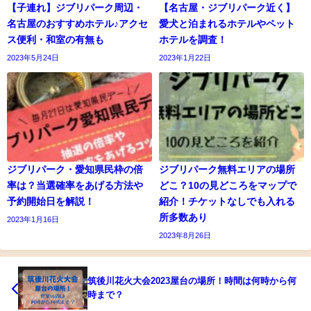
【子連れ】ジブリパーク周辺・
【名古屋・ジブリパーク近く】
名古屋のおすすめホテル♪アクセ
愛犬と泊まれるホテルやペット
ス便利・和室の有無も
ホテルを調査！
2023年5月24日
2023年1月22日
ジブリパーク・愛知県民枠の倍
ジブリパーク無料エリアの場所
率は？当選確率をあげる方法や
どこ？10の見どころをマップで
予約開始日を解説！
紹介！チケットなしでも入れる
所多数あり
2023年1月16日
2023年8月26日
筑後川花火大会2023屋台の場所！時間は何時から何
時まで？