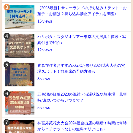
【2023最新】サマーランドの持ち込み！テント・お
菓子・お酒は？持ち込み禁止アイテムを調査♪
15
ハリポタ・スタジオツアー東京の文房具！値段・写
真付きで紹介♪
12
青森在住者おすすめ♪ねぶた祭り2024花火大会の穴
場スポット！観覧席の予約方法も
8
五色沼の紅葉2023の混雑・渋滞状況や駐車場！見頃
時期はいつからいつまで？
5
神宮外苑花火大会2024屋台出店の場所！時間は何時
から？チケットなしの無料エリアにも♪