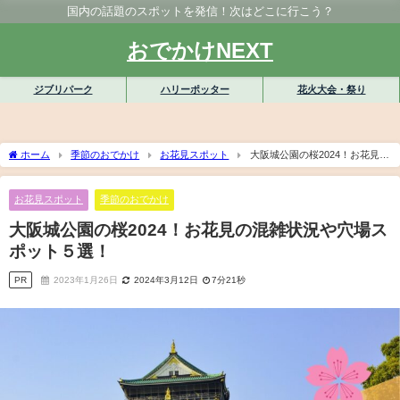
国内の話題のスポットを発信！次はどこに行こう？
おでかけNEXT
ジブリパーク
ハリーポッター
花火大会・祭り
ホーム
季節のおでかけ
お花見スポット
大阪城公園の桜2024！お花見の
混雑状況や穴場スポット５選！
お花見スポット
季節のおでかけ
大阪城公園の桜2024！お花見の混雑状況や穴場ス
ポット５選！
PR
2023年1月26日
2024年3月12日
7分21秒