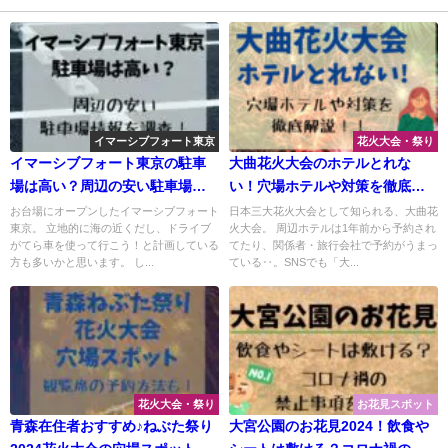
イマーシブフォート東京
花火大会・祭り
イマーシブフォート東京の駐車
大曲花火大会のホテルとれな
場は高い？周辺の安い駐車場情
い！穴場ホテルや対策を徹底解
報を調査！
説！
お台場にオープンしたイマーシブフォート
日本三大花火大会として知られる、大曲花
東京。 立地的に海の近くだし、ドライブ
火大会。 周辺ホテルは1年前から予約され
がてら車を使って行こう！と計画している
てたり、関係者・旅行会社で予約がうまっ
方も多いかと思います。 し...
ている‥。SNSでも「大...
花火大会・祭り
お花見スポット
青森在住者おすすめ♪ねぶた祭り
大宮公園のお花見2024！飲食や