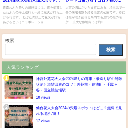
2024花火大会の穴場スポット！
シートは敷ける？コロナ禍の禁
観覧席の予約方法も
止事項を確認！
青森ねぶた祭りの最終日には、賞を受賞し
大宮公園はさいたま市にある、埼玉県で一
たねぶたの海上運行と一緒に花火が打ち上
番の来場者数を誇る県営の公園です。春に
げられます。 ねぶたの頭上で花火が打ち
は桜が咲き乱れる県内でも屈指の桜の名
あがるというコラボレーショ...
所！ 広大な敷地内には約10...
検索
検索
人気ランキング
神宮外苑花火大会2024帰りの電車・最寄り駅の混雑
状況と混雑回避のコツ！外苑前・信濃町・千駄ヶ
谷・国立競技場駅
18
仙台花火大会2024の穴場スポットはどこ？無料で見
れる場所7選！
17