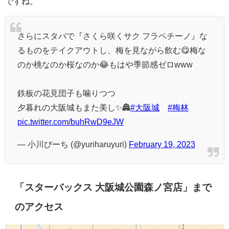
ですね。
さらにスタバで『さくら咲くサク フラペチーノ』な
るものをテイクアウトし、梅を見ながら飲む😋梅な
のか桃なのか桜なのか😂もはや季節感ゼロwww
鉄板の花見団子も噛りつつ
夕暮れの大阪城もまた美し✨🏯
#大阪城
#梅林
pic.twitter.com/buhRwD9eJW
— 小川ぴーち (@yuriharuyuri)
February 19, 2023
「スターバックス 大阪城公園森ノ宮店」まで
のアクセス