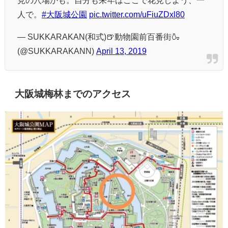
見の穴場かも。自分も来年はここで花見しよう、一
人で。
#大阪城公園
pic.twitter.com/uFiuZDxl80
— SUKKARAKAN(和式)🍺動物園前百番街🍶
(@SUKKARAKANN)
April 13, 2019
大阪城梅林までのアクセス