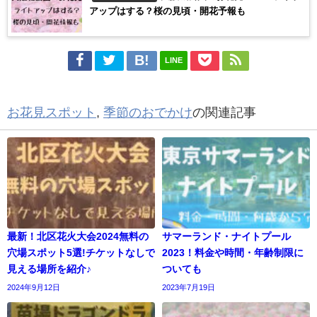
アップはする？桜の見頃・開花予報も
LINE
お花見スポット
,
季節のおでかけ
の関連記事
最新！北区花火大会2024無料の
サマーランド・ナイトプール
穴場スポット5選!チケットなしで
2023！料金や時間・年齢制限に
見える場所を紹介♪
ついても
2024年9月12日
2023年7月19日