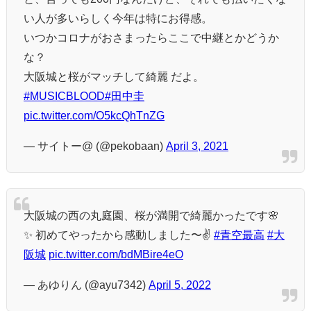
い人が多いらしく今年は特にお得感。
いつかコロナがおさまったらここで中継とかどうか
な？
大阪城と桜がマッチして綺麗 だよ。
#MUSICBLOOD
#田中圭
pic.twitter.com/O5kcQhTnZG
— サイトー@ (@pekobaan)
April 3, 2021
大阪城の西の丸庭園、桜が満開で綺麗かったです🌸
✨ 初めてやったから感動しました〜✌️
#青空最高
#大
阪城
pic.twitter.com/bdMBire4eO
— あゆりん (@ayu7342)
April 5, 2022