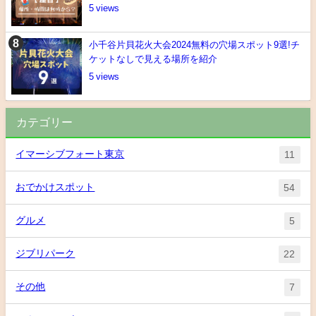
5
小千谷片貝花火大会2024無料の穴場スポット9選!チ
ケットなしで見える場所を紹介
5
カテゴリー
イマーシブフォート東京
11
おでかけスポット
54
グルメ
5
ジブリパーク
22
その他
7