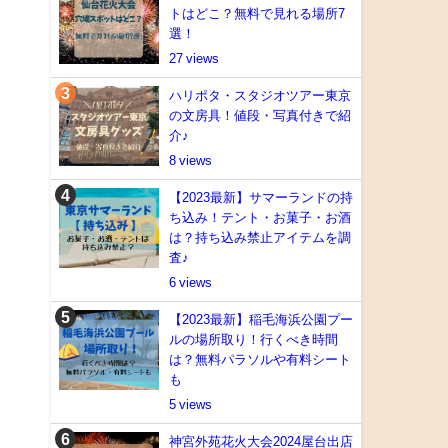
トはどこ？無料で見れる場所7
選！
27
ハリポタ・スタジオツアー東京
の文房具！値段・写真付きで紹
介♪
8
【2023最新】サマーランドの持
ち込み！テント・お菓子・お酒
は？持ち込み禁止アイテムを調
査♪
6
【2023最新】稲毛海浜公園プー
ルの場所取り！行くべき時間
は？無料パラソルや有料シート
も
5
神宮外苑花火大会2024屋台出店