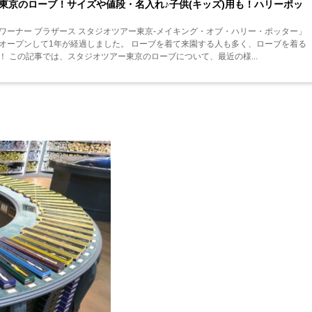
東京のローブ！サイズや値段・名入れ♪子供(キッズ)用も！ハリーポッ
ワーナー ブラザース スタジオツアー東京‐メイキング・オブ・ハリー・ポッター」
オープンして1年が経過しました。 ローブを着て来園する人も多く、ローブを着る
 この記事では、スタジオツアー東京のローブについて、最近の様...