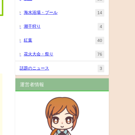
海水浴場・プール
14
潮干狩り
4
紅葉
40
花火大会・祭り
76
話題のニュース
3
運営者情報