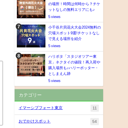
の場所！時間は何時から？チケ
ットなしの無料エリアにも♪
5
小千谷片貝花火大会2024無料の
穴場スポット9選!チケットなし
で見える場所を紹介
5
ハリポタ「スタジオツアー東
京」ネクタイの値段！再入荷や
購入場所も♪ハリーポッター・
としまえん跡
5
カテゴリー
イマーシブフォート東京
11
おでかけスポット
54