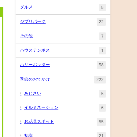
グルメ
5
ジブリパーク
22
その他
7
ハウステンボス
1
ハリーポッター
58
季節のおでかけ
222
あじさい
5
イルミネーション
6
お花見スポット
55
初詣
21