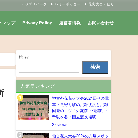
ジブリパーク
ハリーポッター
花火大会・祭り
トマップ
Privacy Policy
運営者情報
お問い合わせ
検索
検索
人気ランキング
所
神宮外苑花火大会2024帰りの電
車・最寄り駅の混雑状況と混雑
回避のコツ！外苑前・信濃町・
千駄ヶ谷・国立競技場駅
27
仙台花火大会2024の穴場スポッ