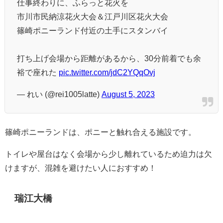
仕事終わりに、ふらっと花火を
市川市民納涼花火大会＆江戸川区花火大会
篠崎ポニーランド付近の土手にスタンバイ
打ち上げ会場から距離があるから、30分前着でも余
裕で座れた
pic.twitter.com/jdC2YQqOvj
— れい (@rei1005latte)
August 5, 2023
篠崎ポニーランドは、ポニーと触れ合える施設です。
トイレや屋台はなく会場から少し離れているため迫力は欠
けますが、混雑を避けたい人におすすめ！
瑞江大橋