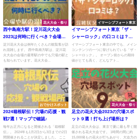
花火大会・祭り
イマーシブフォート東京
西中島南方駅！淀川花火大会
イマーシブフォート東京「ザ・
2023は何時に行くべき？会場や
シャーロック」の口コミは？混
駅の混雑状況は？
雑状況や限定グッズも
淀川花火大会は例年たくさんの観覧客が訪
イマーシブフォート東京の中でも、メイン
れ混雑します。 西中島南方駅は、淀川花
コンテンツの一つに挙げられている「ザ・
火大会の会場の最寄駅の中でも穴場の駅と
シャーロック」。 オープン前からの期待
も知られています。花火大会...
値がとても高く、どんなアト...
おでかけスポット
花火大会・祭り
2024箱根駅伝！穴場の応援・観
足立の花火大会2023の穴場スポ
戦7選！マップで確認♪
ット９選！打ち上げ場所は？
毎年お正月になると開催される「箱根駅
足立の花火大会は、東京で夏に最も早く開
伝」。 2024年も1月2日から3日までの2日
催される花火大会です。 1時間の間に約
間開催されることが決定しました。 ここ
15,000発もの花火が打ちあがり、大迫力の