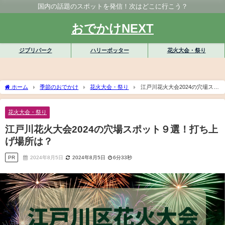
国内の話題のスポットを発信！次はどこに行こう？
おでかけNEXT
ジブリパーク
ハリーポッター
花火大会・祭り
ホーム
季節のおでかけ
花火大会・祭り
江戸川花火大会2024の穴場スポ
ット９選！打ち上げ場所は？
花火大会・祭り
江戸川花火大会2024の穴場スポット９選！打ち上
げ場所は？
PR
2024年8月5日
2024年8月5日
6分33秒