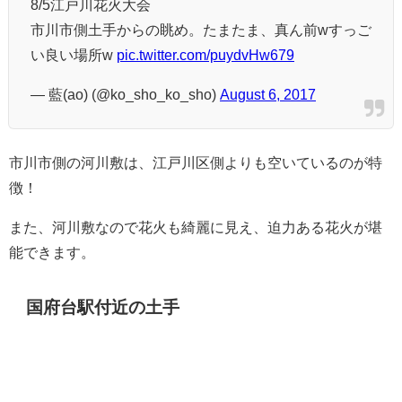
8/5江戸川花火大会
市川市側土手からの眺め。たまたま、真ん前wすっご
い良い場所w
pic.twitter.com/puydvHw679
— 藍(ao) (@ko_sho_ko_sho)
August 6, 2017
市川市側の河川敷は、江戸川区側よりも空いているのが特
徴！
また、河川敷なので花火も綺麗に見え、迫力ある花火が堪
能できます。
国府台駅付近の土手