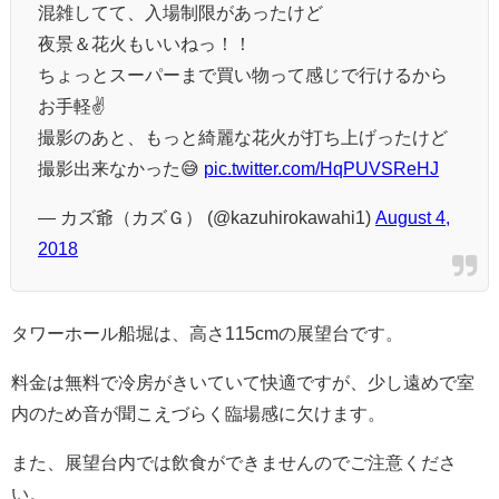
混雑してて、入場制限があったけど
夜景＆花火もいいねっ！！
ちょっとスーパーまで買い物って感じで行けるから
お手軽✌️
撮影のあと、もっと綺麗な花火が打ち上げったけど
撮影出来なかった😅
pic.twitter.com/HqPUVSReHJ
— カズ爺（カズＧ） (@kazuhirokawahi1)
August 4,
2018
タワーホール船堀は、高さ115cmの展望台です。
料金は無料で冷房がきいていて快適ですが、少し遠めで室
内のため音が聞こえづらく臨場感に欠けます。
また、展望台内では飲食ができませんのでご注意くださ
い。