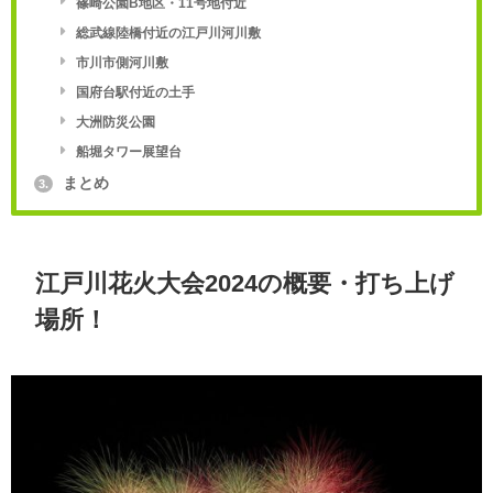
篠崎公園B地区・11号地付近
総武線陸橋付近の江戸川河川敷
市川市側河川敷
国府台駅付近の土手
大洲防災公園
船堀タワー展望台
まとめ
3.
江戸川花火大会2024の概要・打ち上げ
場所！