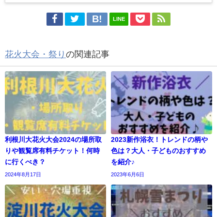
LINE
花火大会・祭り
の関連記事
利根川大花火大会2024の場所取
2023新作浴衣！トレンドの柄や
りや観覧席有料チケット！何時
色は？大人・子どものおすすめ
に行くべき？
を紹介♪
2024年8月17日
2023年6月6日