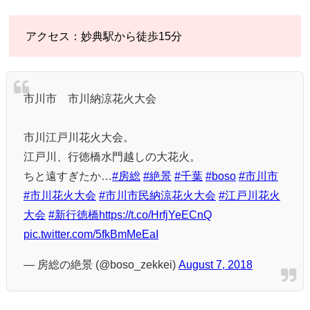
アクセス：妙典駅から徒歩15分
市川市 市川納涼花火大会
市川江戸川花火大会。
江戸川、行徳橋水門越しの大花火。
ちと遠すぎたか…
#房総
#絶景
#千葉
#boso
#市川市
#市川花火大会
#市川市民納涼花火大会
#江戸川花火
大会
#新行徳橋
https://t.co/HrfjYeECnQ
pic.twitter.com/5fkBmMeEaI
— 房総の絶景 (@boso_zekkei)
August 7, 2018