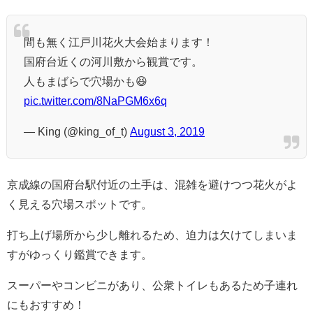
間も無く江戸川花火大会始まります！
国府台近くの河川敷から観賞です。
人もまばらで穴場かも😆
pic.twitter.com/8NaPGM6x6q
— King (@king_of_t)
August 3, 2019
京成線の国府台駅付近の土手は、混雑を避けつつ花火がよ
く見える穴場スポットです。
打ち上げ場所から少し離れるため、迫力は欠けてしまいま
すがゆっくり鑑賞できます。
スーパーやコンビニがあり、公衆トイレもあるため子連れ
にもおすすめ！