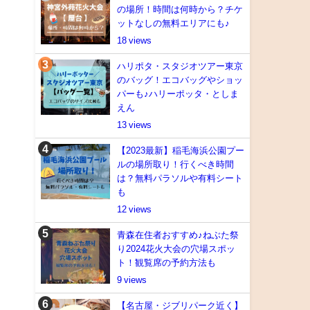
の場所！時間は何時から？チケ
ットなしの無料エリアにも♪
18
ハリポタ・スタジオツアー東京
のバッグ！エコバッグやショッ
パーも♪ハリーポッタ・としま
えん
13
【2023最新】稲毛海浜公園プー
ルの場所取り！行くべき時間
は？無料パラソルや有料シート
も
12
青森在住者おすすめ♪ねぶた祭
り2024花火大会の穴場スポッ
ト！観覧席の予約方法も
9
【名古屋・ジブリパーク近く】