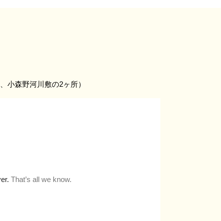
、小森野河川敷の2ヶ所）