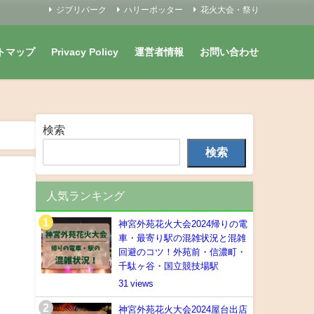
ジブリパーク
ハリーポッター
花火大会・祭り
トマップ
Privacy Policy
運営者情報
お問い合わせ
検索
検索
人気ランキング
神宮外苑花火大会2024帰りの電
車・最寄り駅の混雑状況と混雑
回避のコツ！外苑前・信濃町・
千駄ヶ谷・国立競技場駅
31
神宮外苑花火大会2024屋台出店