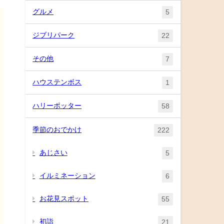
グルメ
5
ジブリパーク
22
その他
7
ハウステンボス
1
ハリーポッター
58
季節のおでかけ
222
あじさい
5
イルミネーション
6
お花見スポット
55
初詣
21