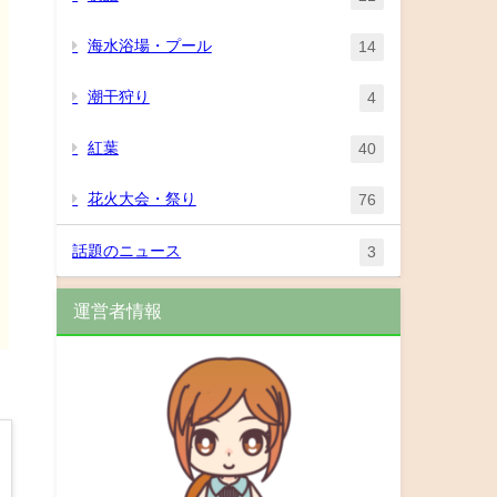
海水浴場・プール
14
潮干狩り
4
紅葉
40
花火大会・祭り
76
話題のニュース
3
運営者情報