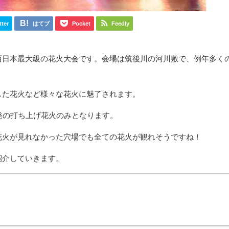
tter
はてブ
Pocket
Feedly
西日本最大級の花火大会です。会場は筑後川の河川敷で、例年多く
した花火など様々な花火に魅了されます。
00発の打ち上げ花火のみとなります。
花火が見れなかった穴場でも全ての花火が観れそうですね！
紹介していきます。