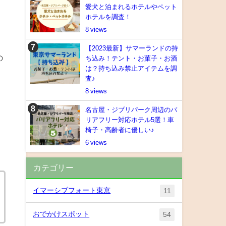
愛犬と泊まれるホテルやペット
ホテルを調査！
8
【2023最新】サマーランドの持
の
ち込み！テント・お菓子・お酒
は？持ち込み禁止アイテムを調
査♪
8
名古屋・ジブリパーク周辺のバ
リアフリー対応ホテル5選！車
椅子・高齢者に優しい♪
6
カテゴリー
イマーシブフォート東京
11
おでかけスポット
54