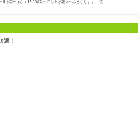
仕掛け花火はなく15,000発の打ち上げ花火のみとなります。 筑...
10選！