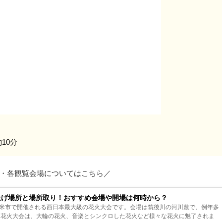
10分
・各観覧会場についてはこちら／
ち上げ場所と場所取り！おすすめ会場や開場は何時から？
米市で開催される西日本最大級の花火大会です。会場は筑後川の河川敷で、例年多
川花火大会は、大輪の花火、音楽とシンクロした花火など様々な花火に魅了されま