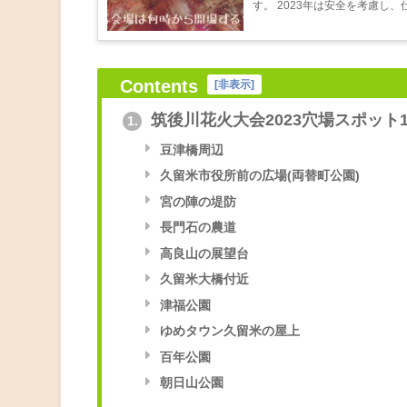
す。 2023年は安全を考慮し、
Contents
[
非表示
]
筑後川花火大会2023穴場スポット
1.
豆津橋周辺
久留米市役所前の広場(両替町公園)
宮の陣の堤防
長門石の農道
高良山の展望台
久留米大橋付近
津福公園
ゆめタウン久留米の屋上
百年公園
朝日山公園