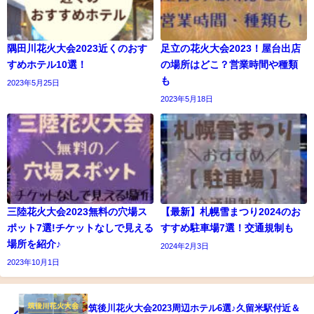
隅田川花火大会2023近くのおす
足立の花火大会2023！屋台出店
すめホテル10選！
の場所はどこ？営業時間や種類
も
2023年5月25日
2023年5月18日
三陸花火大会2023無料の穴場ス
【最新】札幌雪まつり2024のお
ポット7選!チケットなしで見える
すすめ駐車場7選！交通規制も
場所を紹介♪
2024年2月3日
2023年10月1日
筑後川花火大会2023周辺ホテル6選♪久留米駅付近＆