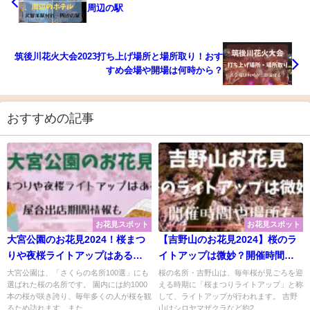
周辺の駅
筑後川花火大会2023打ち上げ場所と場所取り！おす
すめ会場や開場は何時から？
おすすめの記事
お花見スポット
お花見スポット
大宮公園のお花見2024！桜まつ
【吉野山のお花見2024】桜のラ
りや夜桜ライトアップはある？
イトアップは微妙？開催時間や
屋台出店期間情報も
場所も
大宮公園は、「さくらの名所100選」にも
桜の名所・吉野山は、毎年桜が見ごろを迎
選ばれた桜の名所です。 園内には約1000
える時期に「桜まつりライトアップ」と称
本の桜が咲き誇り、毎年多くの人が桜を観
して、ライトアップが行われます。 吉野
るため訪れます。また...
山はシロヤマザクラなど約2...