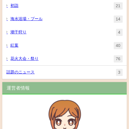
初詣
21
海水浴場・プール
14
潮干狩り
4
紅葉
40
花火大会・祭り
76
話題のニュース
3
運営者情報