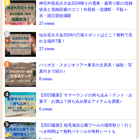
神宮外苑花火大会2024帰りの電車・最寄り駅の混雑
状況と混雑回避のコツ！外苑前・信濃町・千駄ヶ
谷・国立競技場駅
27
仙台花火大会2024の穴場スポットはどこ？無料で見
れる場所7選！
27
ハリポタ・スタジオツアー東京の文房具！値段・写
真付きで紹介♪
8
【2023最新】サマーランドの持ち込み！テント・お
菓子・お酒は？持ち込み禁止アイテムを調査♪
6
【2023最新】稲毛海浜公園プールの場所取り！行く
べき時間は？無料パラソルや有料シートも