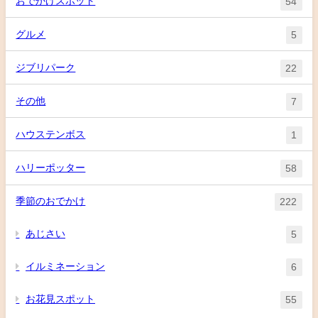
おでかけスポット
54
グルメ
5
ジブリパーク
22
その他
7
ハウステンボス
1
ハリーポッター
58
季節のおでかけ
222
あじさい
5
イルミネーション
6
お花見スポット
55