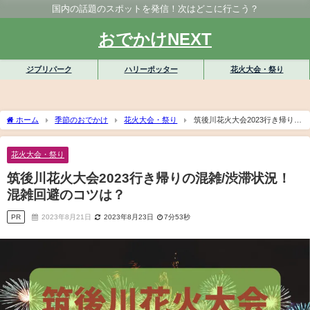
国内の話題のスポットを発信！次はどこに行こう？
おでかけNEXT
ジブリパーク
ハリーポッター
花火大会・祭り
ホーム
季節のおでかけ
花火大会・祭り
筑後川花火大会2023行き帰りの
混雑/渋滞状況！混雑回避のコツは？
花火大会・祭り
筑後川花火大会2023行き帰りの混雑/渋滞状況！
混雑回避のコツは？
PR
2023年8月21日
2023年8月23日
7分53秒