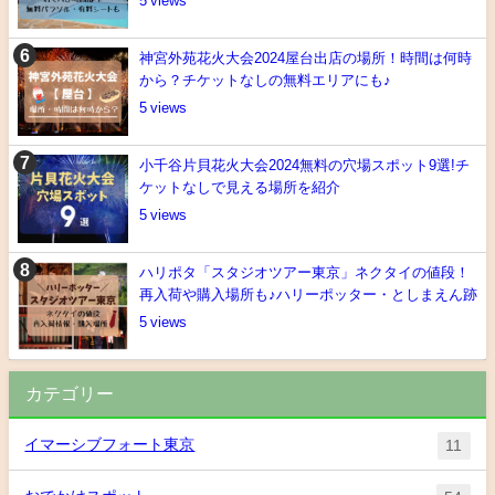
5
神宮外苑花火大会2024屋台出店の場所！時間は何時
から？チケットなしの無料エリアにも♪
5
小千谷片貝花火大会2024無料の穴場スポット9選!チ
ケットなしで見える場所を紹介
5
ハリポタ「スタジオツアー東京」ネクタイの値段！
再入荷や購入場所も♪ハリーポッター・としまえん跡
5
カテゴリー
イマーシブフォート東京
11