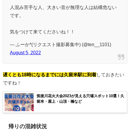
人混み苦手な人、大きい音が無理な人は結構危ない
です。
気をつけて来てくださいね！！
— ふーか*(リクエスト撮影募集中) (@ten__1101)
August 5, 2022
遅くとも18時になるまでには久留米駅に到着
しておきたい
ですね！
筑後川花火大会2023が見える穴場スポット10選！久
留米・屋上・山頂・橋など
帰りの混雑状況