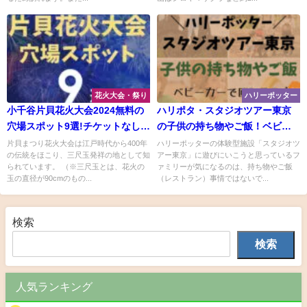
花火大会・祭り
ハリーポッター
小千谷片貝花火大会2024無料の
ハリポタ・スタジオツアー東京
穴場スポット9選!チケットなしで
の子供の持ち物やご飯！ベビー
見える場所を紹介
カーで回れる？子連れ必見♪
片貝まつり花火大会は江戸時代から400年
ハリーポッターの体験型施設「スタジオツ
の伝統をほこり、三尺玉発祥の地として知
アー東京」に遊びにいこうと思っているフ
られています。 （※三尺玉とは、花火の
ァミリーが気になるのは、持ち物やご飯
玉の直径が90cmのもの...
（レストラン）事情ではないで...
検索
検索
人気ランキング