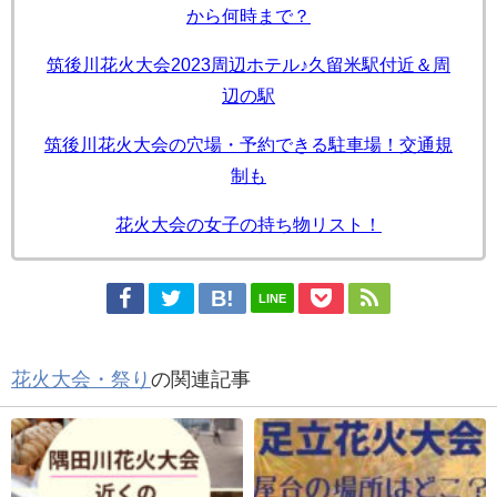
から何時まで？
筑後川花火大会2023周辺ホテル♪久留米駅付近＆周
辺の駅
筑後川花火大会の穴場・予約できる駐車場！交通規
制も
花火大会の女子の持ち物リスト！
LINE
花火大会・祭り
の関連記事