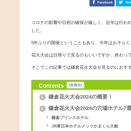
Facebook
Twi
コロナの影響や日程の確保が厳しく、近年は行わ
した。
5年ぶりの開催ということもあり、今年はおそらく
花火大会は日帰りで見るのもいいですが、終わっ
そこでこの記事では鎌倉花火大会を見るのにおす
Contents
[
非表示
]
鎌倉花火大会2024の概要！
1.
鎌倉花火大会2024の穴場ホテル7
2.
鎌倉プリンスホテル
JR東日本ホテルメッツかまくら大船