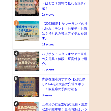
トはどこ？無料で見れる場所7
選！
17
【2023最新】サマーランドの持
ち込み！テント・お菓子・お酒
は？持ち込み禁止アイテムを調
査♪
15
ハリポタ・スタジオツアー東京
の文房具！値段・写真付きで紹
介♪
12
青森在住者おすすめ♪ねぶた祭
り2024花火大会の穴場スポッ
ト！観覧席の予約方法も
8
五色沼の紅葉2023の混雑・渋滞
状況や駐車場！見頃時期はいつ