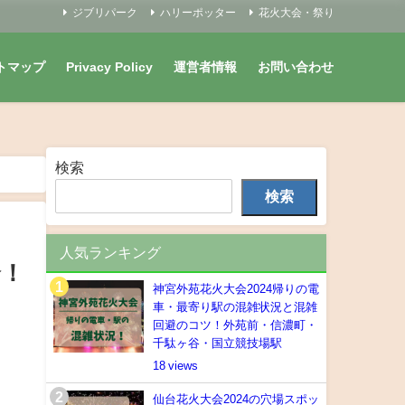
ジブリパーク
ハリーポッター
花火大会・祭り
トマップ
Privacy Policy
運営者情報
お問い合わせ
検索
検索
人気ランキング
介！
神宮外苑花火大会2024帰りの電
車・最寄り駅の混雑状況と混雑
回避のコツ！外苑前・信濃町・
千駄ヶ谷・国立競技場駅
18
仙台花火大会2024の穴場スポッ