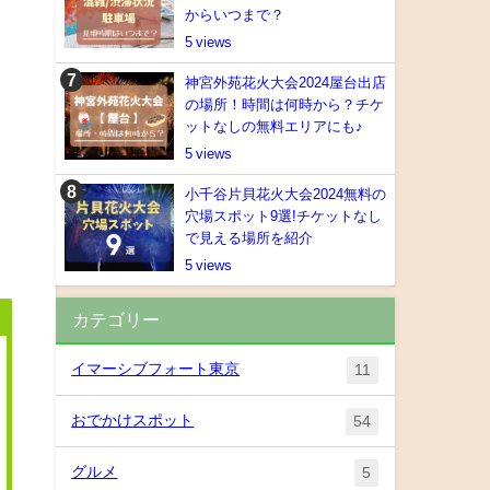
からいつまで？
5
神宮外苑花火大会2024屋台出店
の場所！時間は何時から？チケ
ットなしの無料エリアにも♪
5
小千谷片貝花火大会2024無料の
穴場スポット9選!チケットなし
で見える場所を紹介
5
カテゴリー
イマーシブフォート東京
11
おでかけスポット
54
グルメ
5