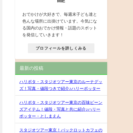
MIE
おでかけが大好きで、毎週末子ども達と
色んな場所に出掛けています。今気にな
る国内のおでかけ情報・話題のスポット
を発信していきます！
プロフィールを詳しくみる
最新の投稿
ハリポタ・スタジオツアー東京のルーナグッ
ズ！写真・値段つきで紹介♪ハリーポッター
ハリポタ・スタジオツアー東京の百味ビーン
ズアイテム！値段・写真と共に紹介♪ハリー
ポッター・としまえん
スタジオツアー東京！バックロットカフェの