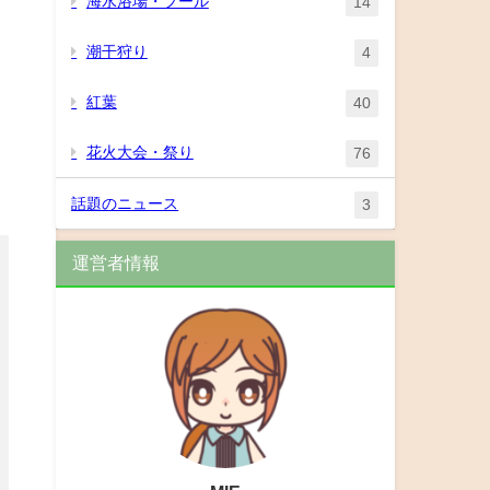
海水浴場・プール
14
潮干狩り
4
紅葉
40
花火大会・祭り
76
話題のニュース
3
運営者情報