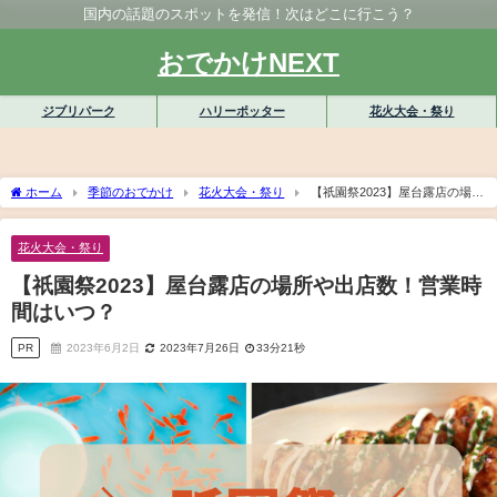
国内の話題のスポットを発信！次はどこに行こう？
おでかけNEXT
ジブリパーク
ハリーポッター
花火大会・祭り
ホーム
季節のおでかけ
花火大会・祭り
【祇園祭2023】屋台露店の場所
や出店数！営業時間はいつ？
花火大会・祭り
【祇園祭2023】屋台露店の場所や出店数！営業時
間はいつ？
PR
2023年6月2日
2023年7月26日
33分21秒