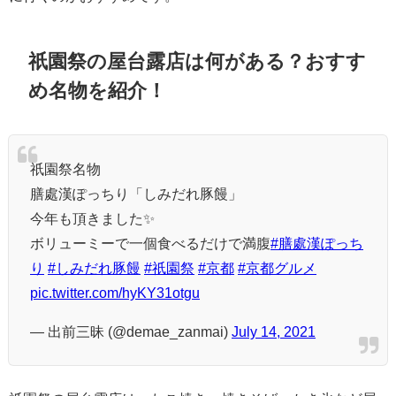
祇園祭の屋台露店は何がある？おすす
め名物を紹介！
祇園祭名物
膳處漢ぽっちり「しみだれ豚饅」
今年も頂きました✨
ボリューミーで一個食べるだけで満腹
#膳處漢ぽっち
り
#しみだれ豚饅
#祇園祭
#京都
#京都グルメ
pic.twitter.com/hyKY31otgu
— 出前三昧 (@demae_zanmai)
July 14, 2021