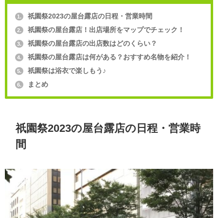
祇園祭2023の屋台露店の日程・営業時間
1.
祇園祭の屋台露店！出店場所をマップでチェック！
2.
祇園祭の屋台露店の出店数はどのくらい？
3.
祇園祭の屋台露店は何がある？おすすめ名物を紹介！
4.
祇園祭は浴衣で楽しもう♪
5.
まとめ
6.
祇園祭2023の屋台露店の日程・営業時
間