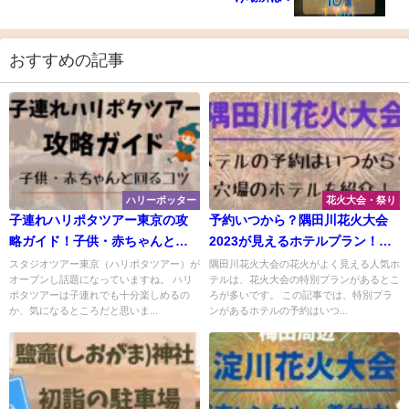
おすすめの記事
ハリーポッター
花火大会・祭り
子連れハリポタツアー東京の攻
予約いつから？隅田川花火大会
略ガイド！子供・赤ちゃんと回
2023が見えるホテルプラン！穴
る楽しみ方♪スタジオツアー東京
場も紹介！
スタジオツアー東京（ハリポタツアー）が
隅田川花火大会の花火がよく見える人気ホ
オープンし話題になっていますね。 ハリ
テルは、花火大会の特別プランがあるとこ
ポタツアーは子連れでも十分楽しめるの
ろが多いです。 この記事では、特別プラ
か、気になるところだと思いま...
ンがあるホテルの予約はいつ...