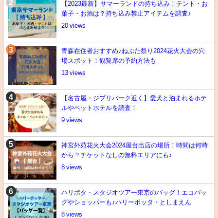
【2023最新】サマーランドの持ち込み！テント・お
菓子・お酒は？持ち込み禁止アイテムを調査♪
20
青森在住者おすすめ♪ねぶた祭り2024花火大会の穴
場スポット！観覧席の予約方法も
13
【名古屋・ジブリパーク近く】愛犬と泊まれるホテ
ルやペットホテルを調査！
9
神宮外苑花火大会2024屋台出店の場所！時間は何時
から？チケットなしの無料エリアにも♪
8
ハリポタ・スタジオツアー東京のバッグ！エコバッ
グやショッパーも♪ハリーポッタ・としまえん
8