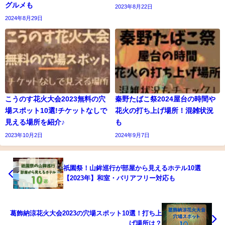
グルメも
2023年8月22日
2024年8月29日
こうのす花火大会2023無料の穴
秦野たばこ祭2024屋台の時間や
場スポット10選!チケットなしで
花火の打ち上げ場所！混雑状況
見える場所を紹介♪
も
2023年10月2日
2024年9月7日
祇園祭！山鉾巡行が部屋から見えるホテル10選
【2023年】和室・バリアフリー対応も
葛飾納涼花火大会2023の穴場スポット10選！打ち上
げ場所は？