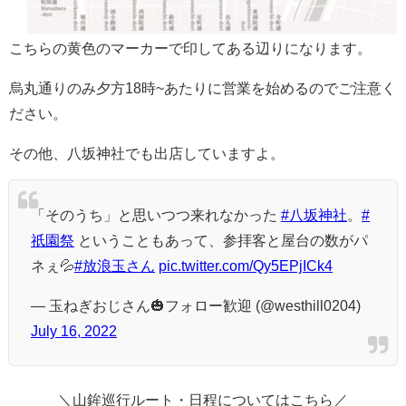
こちらの黄色のマーカーで印してある辺りになります。
烏丸通りのみ夕方18時~あたりに営業を始めるのでご注意く
ださい。
その他、八坂神社でも出店していますよ。
「そのうち」と思いつつ来れなかった
#八坂神社
。
#
祇園祭
ということもあって、参拝客と屋台の数がパ
ネぇ💦
#放浪玉さん
pic.twitter.com/Qy5EPjICk4
— 玉ねぎおじさん🎃フォロー歓迎 (@westhill0204)
July 16, 2022
＼山鉾巡行ルート・日程についてはこちら／