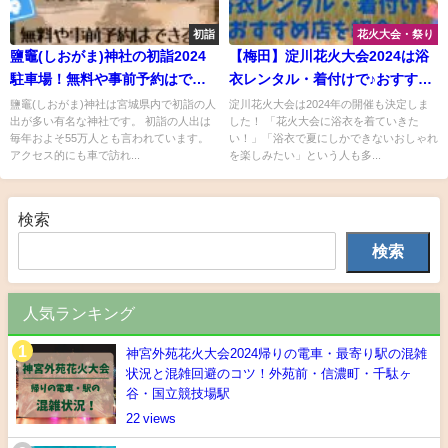
初詣
花火大会・祭り
鹽竈(しおがま)神社の初詣2024
【梅田】淀川花火大会2024は浴
駐車場！無料や事前予約はでき
衣レンタル・着付けで♪おすすめ
る？
店を紹介！
鹽竈(しおがま)神社は宮城県内で初詣の人
淀川花火大会は2024年の開催も決定しま
出が多い有名な神社です。 初詣の人出は
した！ 「花火大会に浴衣を着ていきた
毎年およそ55万人とも言われています。
い！」「浴衣で夏にしかできないおしゃれ
アクセス的にも車で訪れ...
を楽しみたい」という人も多...
検索
検索
人気ランキング
神宮外苑花火大会2024帰りの電車・最寄り駅の混雑
状況と混雑回避のコツ！外苑前・信濃町・千駄ヶ
谷・国立競技場駅
22