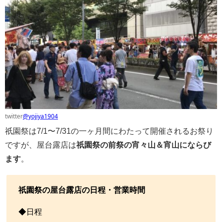
twitter
@yojiya1904
祇園祭は7/1〜7/31の一ヶ月間にわたって開催されるお祭り
ですが、屋台露店は
祇園祭の前祭の宵々山＆宵山にならび
ます
。
祇園祭の屋台露店の日程・営業時間
◆日程