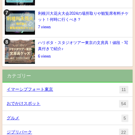
利根川大花火大会2024の場所取りや観覧席有料チケ
ット！何時に行くべき？
7
ハリポタ・スタジオツアー東京の文房具！値段・写
真付きで紹介♪
6
カテゴリー
イマーシブフォート東京
11
おでかけスポット
54
グルメ
5
ジブリパーク
22