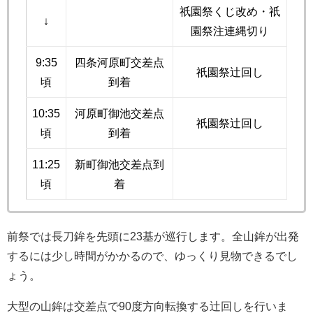
祇園祭くじ改め・祇
↓
園祭注連縄切り
9:35
四条河原町交差点
祇園祭辻回し
頃
到着
10:35
河原町御池交差点
祇園祭辻回し
頃
到着
11:25
新町御池交差点到
頃
着
前祭では長刀鉾を先頭に23基が巡行します。全山鉾が出発
するには少し時間がかかるので、ゆっくり見物できるでし
ょう。
大型の山鉾は交差点で90度方向転換する辻回しを行いま