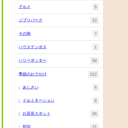
グルメ
5
ジブリパーク
22
その他
7
ハウステンボス
1
ハリーポッター
58
季節のおでかけ
222
あじさい
5
イルミネーション
6
お花見スポット
55
初詣
21