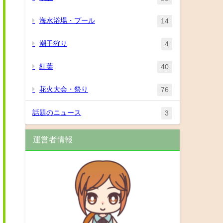
海水浴場・プール
14
潮干狩り
4
紅葉
40
花火大会・祭り
76
話題のニュース
3
運営者情報