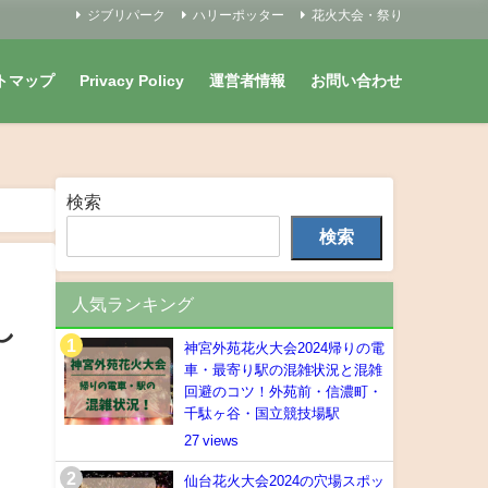
ジブリパーク
ハリーポッター
花火大会・祭り
トマップ
Privacy Policy
運営者情報
お問い合わせ
検索
検索
人気ランキング
し
神宮外苑花火大会2024帰りの電
車・最寄り駅の混雑状況と混雑
回避のコツ！外苑前・信濃町・
千駄ヶ谷・国立競技場駅
27
仙台花火大会2024の穴場スポッ