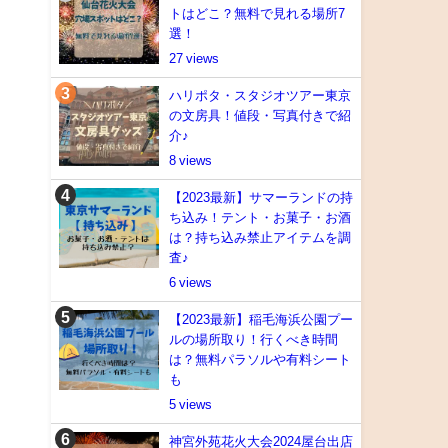
トはどこ？無料で見れる場所7
選！
27
ハリポタ・スタジオツアー東京
の文房具！値段・写真付きで紹
介♪
8
【2023最新】サマーランドの持
ち込み！テント・お菓子・お酒
は？持ち込み禁止アイテムを調
査♪
6
【2023最新】稲毛海浜公園プー
ルの場所取り！行くべき時間
は？無料パラソルや有料シート
も
5
神宮外苑花火大会2024屋台出店