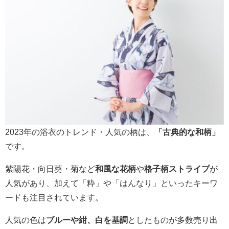
2023年の浴衣のトレンド・人気の柄は、
「古典的な和柄」
です。
紫陽花・向日葵・菊など
和風な花柄
や
格子柄ストライプ
が
人気があり、加えて「粋」や「はんなり」といったキーワ
ードも注目されています。
人気の色は
ブルーや紺、白を基調
としたものが多数売り出