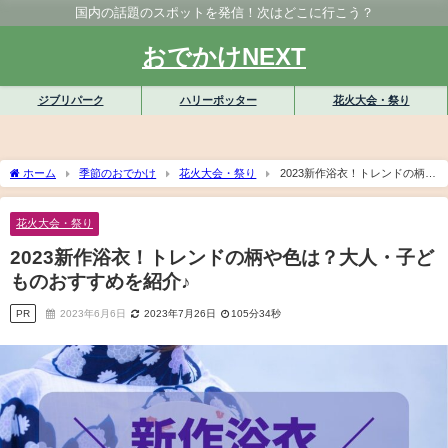
国内の話題のスポットを発信！次はどこに行こう？
おでかけNEXT
ジブリパーク
ハリーポッター
花火大会・祭り
ホーム
季節のおでかけ
花火大会・祭り
2023新作浴衣！トレンドの柄や
色は？大人・子どものおすすめを紹介♪
花火大会・祭り
2023新作浴衣！トレンドの柄や色は？大人・子ど
ものおすすめを紹介♪
PR
2023年6月6日
2023年7月26日
105分34秒