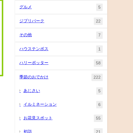
グルメ
5
ジブリパーク
22
その他
7
ハウステンボス
1
ハリーポッター
58
季節のおでかけ
222
あじさい
5
イルミネーション
6
お花見スポット
55
初詣
21