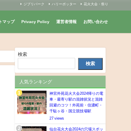
ジブリパーク
ハリーポッター
花火大会・祭り
トマップ
Privacy Policy
運営者情報
お問い合わせ
検索
検索
人気ランキング
神宮外苑花火大会2024帰りの電
車・最寄り駅の混雑状況と混雑
回避のコツ！外苑前・信濃町・
千駄ヶ谷・国立競技場駅
27
仙台花火大会2024の穴場スポッ