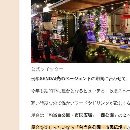
公式ツイッター
例年
SENDAI光のページェント
の期間に合わせて
今年も期間中に屋台となるヒュッテと、飲食スペ
寒い時期なので温かいフードやドリンクが欲しく
屋台は
「勾当台公園・市民広場」「西公園」
の２
屋台を楽しみたいなら
「勾当台公園・市民広場」