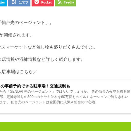
tter
はてブ
Pocket
Feedly
「仙台光のページェント」。
が開催されます。
マスマーケットなど催し物も盛りだくさんですよ。
の出店情報や混雑情報など詳しく紹介します。
＼駐車場はこちら／
23の事前予約できる駐車場！交通規制も
ら「SENDAI 光のページェント」ではないでしょうか。 冬の仙台の夜空を彩る光
部、定禅寺通りの800mのケヤキ並木を60万個ものイルミネーションで飾りきれい
す。 仙台光のページェントは全国的に人気＆仙台の中心地...