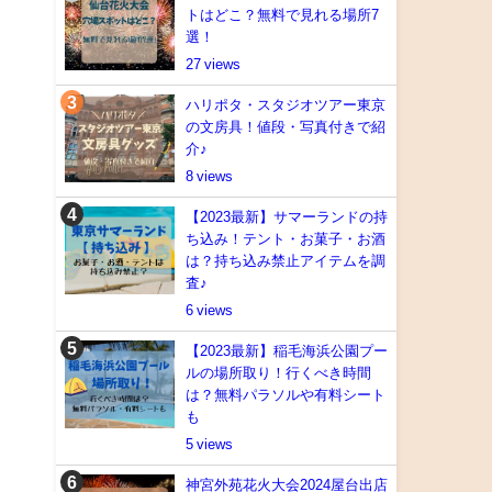
トはどこ？無料で見れる場所7
選！
27
ハリポタ・スタジオツアー東京
の文房具！値段・写真付きで紹
介♪
8
【2023最新】サマーランドの持
ち込み！テント・お菓子・お酒
は？持ち込み禁止アイテムを調
査♪
6
【2023最新】稲毛海浜公園プー
ルの場所取り！行くべき時間
は？無料パラソルや有料シート
も
5
神宮外苑花火大会2024屋台出店