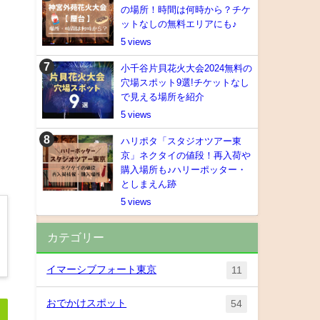
の場所！時間は何時から？チケ
ットなしの無料エリアにも♪
5
小千谷片貝花火大会2024無料の
穴場スポット9選!チケットなし
で見える場所を紹介
5
ハリポタ「スタジオツアー東
京」ネクタイの値段！再入荷や
購入場所も♪ハリーポッター・
としまえん跡
5
カテゴリー
イマーシブフォート東京
11
おでかけスポット
54