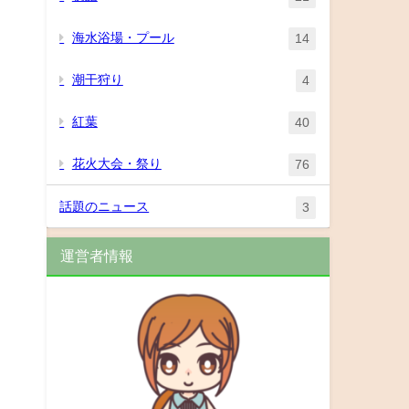
海水浴場・プール
14
潮干狩り
4
紅葉
40
花火大会・祭り
76
話題のニュース
3
運営者情報