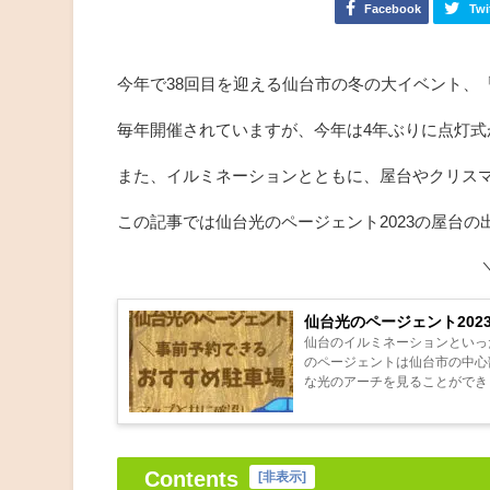
Facebook
Twi
今年で38回目を迎える仙台市の冬の大イベント、
毎年開催されていますが、今年は4年ぶりに点灯式
また、イルミネーションとともに、屋台やクリス
この記事では仙台光のページェント2023の屋台
仙台光のページェント20
仙台のイルミネーションといった
のページェントは仙台市の中心
な光のアーチを見ることができま
Contents
[
非表示
]