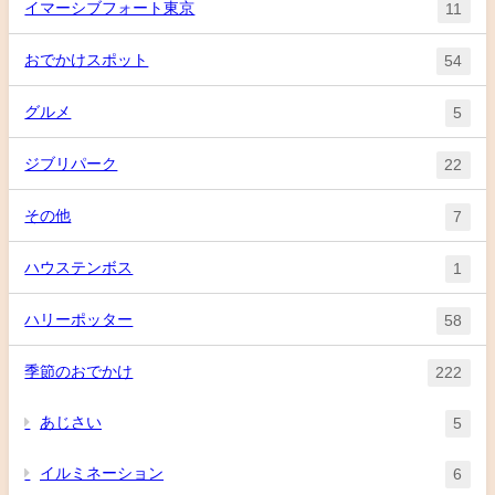
イマーシブフォート東京
11
おでかけスポット
54
グルメ
5
ジブリパーク
22
その他
7
ハウステンボス
1
ハリーポッター
58
季節のおでかけ
222
あじさい
5
イルミネーション
6