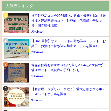
人気ランキング
神宮外苑花火大会2024帰りの電車・最寄り駅の混雑
状況と混雑回避のコツ！外苑前・信濃町・千駄ヶ
谷・国立競技場駅
22
【2023最新】サマーランドの持ち込み！テント・お
菓子・お酒は？持ち込み禁止アイテムを調査♪
20
青森在住者おすすめ♪ねぶた祭り2024花火大会の穴
場スポット！観覧席の予約方法も
13
【名古屋・ジブリパーク近く】愛犬と泊まれるホテ
ルやペットホテルを調査！
9