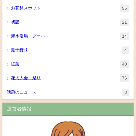
お花見スポット
55
初詣
21
海水浴場・プール
14
潮干狩り
4
紅葉
40
花火大会・祭り
76
話題のニュース
3
運営者情報