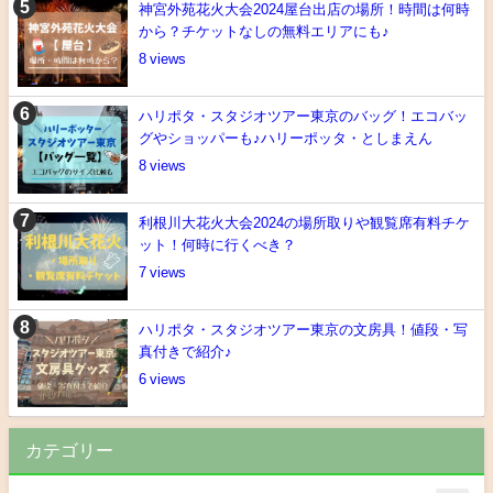
神宮外苑花火大会2024屋台出店の場所！時間は何時
から？チケットなしの無料エリアにも♪
8
ハリポタ・スタジオツアー東京のバッグ！エコバッ
グやショッパーも♪ハリーポッタ・としまえん
8
利根川大花火大会2024の場所取りや観覧席有料チケ
ット！何時に行くべき？
7
ハリポタ・スタジオツアー東京の文房具！値段・写
真付きで紹介♪
6
カテゴリー