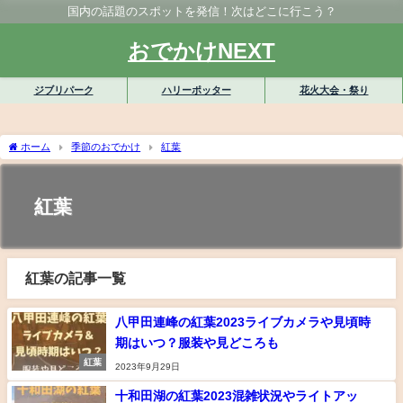
国内の話題のスポットを発信！次はどこに行こう？
おでかけNEXT
ジブリパーク
ハリーポッター
花火大会・祭り
ホーム
季節のおでかけ
紅葉
紅葉
紅葉の記事一覧
八甲田連峰の紅葉2023ライブカメラや見頃時
期はいつ？服装や見どころも
紅葉
2023年9月29日
十和田湖の紅葉2023混雑状況やライトアッ