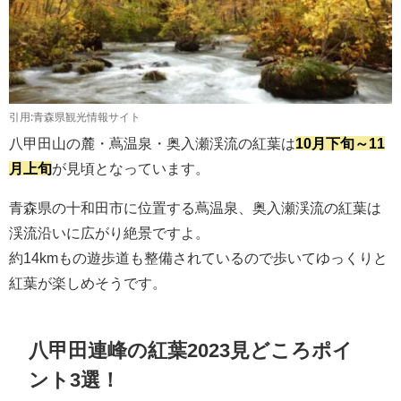
引用:青森県観光情報サイト
八甲田山の麓・蔦温泉・奥入瀬渓流の紅葉は
10月下旬～11
月上旬
が見頃となっています。
青森県の十和田市に位置する蔦温泉、奥入瀬渓流の紅葉は
渓流沿いに広がり絶景ですよ。
約14kmもの遊歩道も整備されているので歩いてゆっくりと
紅葉が楽しめそうです。
八甲田連峰の紅葉2023見どころポイ
ント3選！