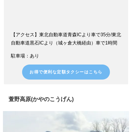
【アクセス】東北自動車道青森ICより車で35分/東北
自動車道黒石ICより（城ヶ倉大橋経由）車で1時間
駐車場：あり
お得で便利な定額タクシーはこちら
萱野高原(かやのこうげん)