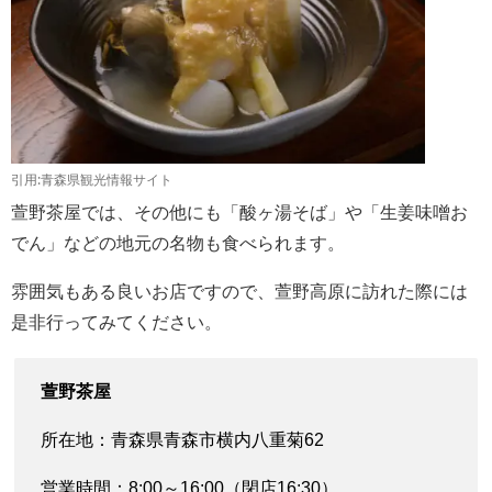
引用:青森県観光情報サイト
萱野茶屋では、その他にも「酸ヶ湯そば」や「生姜味噌お
でん」などの地元の名物も食べられます。
雰囲気もある良いお店ですので、萱野高原に訪れた際には
是非行ってみてください。
萱野茶屋
所在地：青森県青森市横内八重菊62
営業時間：8:00～16:00（閉店16:30）