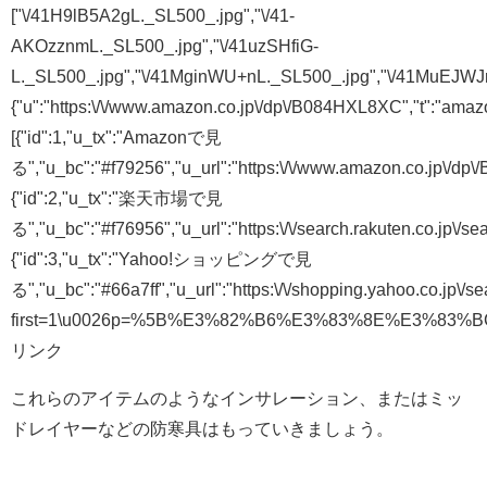
["\/41H9lB5A2gL._SL500_.jpg","\/41-
AKOzznmL._SL500_.jpg","\/41uzSHfiG-
L._SL500_.jpg","\/41MginWU+nL._SL500_.jpg","\/41MuEJWJm
{"u":"https:\/\/www.amazon.co.jp\/dp\/B084HXL8XC","t":"amazon"
[{"id":1,"u_tx":"Amazonで見
る","u_bc":"#f79256","u_url":"https:\/\/www.amazon.co.jp\/dp
{"id":2,"u_tx":"楽天市場で見
る","u_bc":"#f76956","u_url":"https:\/\/sear
{"id":3,"u_tx":"Yahoo!ショッピングで見
る","u_bc":"#66a7ff","u_url":"https:\/\/shopping.yahoo.co.jp\/s
first=1\u0026p=%5B%E3%82%B6%E3%83%8E%E3%83
リンク
これらのアイテムのようなインサレーション、またはミッ
ドレイヤーなどの防寒具はもっていきましょう。