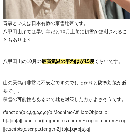
青森といえば日本有数の豪雪地帯です。
八甲田山頂では早い年だと10月上旬に初雪が観測されるこ
ともあります。
八甲田山の10月の
最高気温の平均はが15度
くらいです。
山の天気は非常に不安定ですのでしっかりと防寒対策が必
要です。
積雪の可能性もあるので靴も対策した方がよさそうです。
(function(b,c,f,g,a,d,e){b.MoshimoAffiliateObject=a;
b[a]=b[a]||function(){arguments.currentScript=c.currentScript
||c.scripts[c.scripts.length-2];(b[a].q=b[a].q||