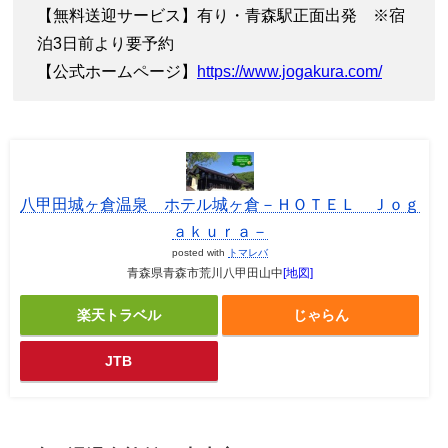
【無料送迎サービス】有り・青森駅正面出発 ※宿
泊3日前より要予約
【公式ホームページ】
https://www.jogakura.com/
八甲田城ヶ倉温泉 ホテル城ヶ倉－ＨＯＴＥＬ Ｊｏｇ
ａｋｕｒａ－
posted with
トマレバ
青森県青森市荒川八甲田山中
[地図]
楽天トラベル
じゃらん
JTB