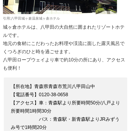
引用:八甲田城ヶ倉温泉城ヶ倉ホテル
城ヶ倉ホテルは、八甲田の大自然に囲まれたリゾートホテ
ルです。
地元の食材にこだわったお料理や渓流に面した露天風呂で
くつろぎのひと時を過ごせます。
八甲田ロープウェイより車で約10分の所にあり、アクセス
も便利！
【所在地】青森県青森市荒川八甲田山中
【電話番号】0120‐38‐0658
【アクセス】車：青森駅より所要時間50分/八戸より
所要時間1時間30分
バス：青森駅・新青森駅よりJRみずう
み号で1時間20分