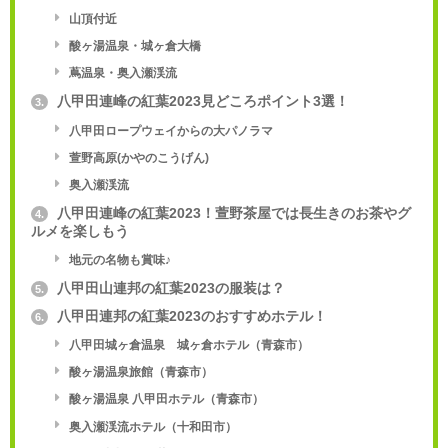
山頂付近
酸ヶ湯温泉・城ヶ倉大橋
蔦温泉・奥入瀬渓流
八甲田連峰の紅葉2023見どころポイント3選！
3.
八甲田ロープウェイからの大パノラマ
萱野高原(かやのこうげん)
奥入瀬渓流
八甲田連峰の紅葉2023！萱野茶屋では長生きのお茶やグ
4.
ルメを楽しもう
地元の名物も賞味♪
八甲田山連邦の紅葉2023の服装は？
5.
八甲田連邦の紅葉2023のおすすめホテル！
6.
八甲田城ヶ倉温泉 城ヶ倉ホテル（青森市）
酸ヶ湯温泉旅館（青森市）
酸ヶ湯温泉 八甲田ホテル（青森市）
奥入瀬渓流ホテル（十和田市）