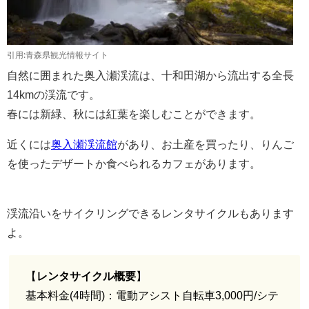
引用:青森県観光情報サイト
自然に囲まれた奥入瀬渓流は、十和田湖から流出する全長
14kmの渓流です。
春には新緑、秋には紅葉を楽しむことができます。
近くには
奥入瀬渓流館
があり、お土産を買ったり、りんご
を使ったデザートか食べられるカフェがあります。
渓流沿いをサイクリングできるレンタサイクルもあります
よ。
【
レンタサイクル概要
】
基本料金(4時間)：電動アシスト自転車3,000円/シテ