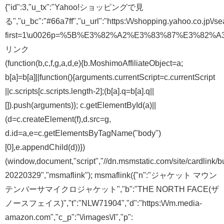
{"id":3,"u_tx":"Yahoo!ショッピングで見
る","u_bc":"#66a7ff","u_url":"https:\/\/shopping.yahoo.co.jp\/s
first=1\u0026p=%5B%E3%82%A2%E3%83%87%E3%82%A
リンク
(function(b,c,f,g,a,d,e){b.MoshimoAffiliateObject=a;
b[a]=b[a]||function(){arguments.currentScript=c.currentScript
||c.scripts[c.scripts.length-2];(b[a].q=b[a].q||
[]).push(arguments)}; c.getElementById(a)||
(d=c.createElement(f),d.src=g,
d.id=a,e=c.getElementsByTagName("body")
[0],e.appendChild(d))})
(window,document,"script","//dn.msmstatic.com/site/cardlink/b
20220329","msmaflink"); msmaflink({"n":"ジャケット マウン
テンバーサマイクロジャケット","b":"THE NORTH FACE(ザ
ノースフェイス)","t":"NLW71904","d":"https:\/\/m.media-
amazon.com","c_p":"\/images\/I","p":