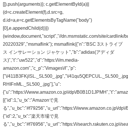
[]).push(arguments)}; c.getElementById(a)||
(d=c.createElement(f),d.src=g,
d.id=a,e=c.getElementsByTagName("body")
[0],e.appendChild(d))})
(window,document,"script","//dn.msmstatic.com/site/cardlink/b
20220329","msmaflink"); msmaflink({"n":"BSC 3ストライプ
ス インサレーション ジャケット","b":"adidas(アディダ
ス)","t":"uw522","d":"https:\/\/m.media-
amazon.com","c_p":"\/images\/I","p":
["\/411B3FKjISL._SL500_.jpg","\/41qu5QEPCUL._SL500_.jp
RHIFnML._SL500_.jpg"],"u":
{"u":"https:\/\/www.amazon.co.jp\/dp\/B0B1D1JPMH","t":"amazon"
[{"id":1,"u_tx":"Amazonで見
る","u_bc":"#f79256","u_url":"https:\/\/www.amazon.co.jp\/dp
{"id":2,"u_tx":"楽天市場で見
る","u_bc":"#f76956","u_url":"https:\/\/search