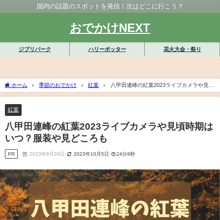
国内の話題のスポットを発信！次はどこに行こう？
おでかけNEXT
ジブリパーク
ハリーポッター
花火大会・祭り
ホーム
季節のおでかけ
紅葉
八甲田連峰の紅葉2023ライブカメラや見頃
時期はいつ？服装や見どころも
紅葉
八甲田連峰の紅葉2023ライブカメラや見頃時期は
いつ？服装や見どころも
PR
2023年9月29日
2023年10月5日
24分9秒