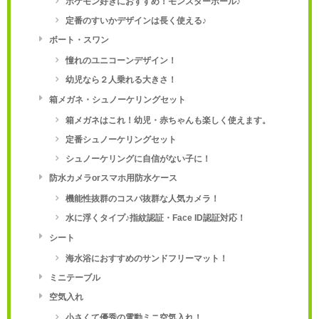
ポケモン好きにおすすめ！モンスターボール♪
定番のすいかデザインは長く使える♪
ボート・スワン
憧れのユニコーンデザイン！
幼児なら２人乗れる大きさ！
箱メガネ・シュノーケリングセット
箱メガネはこれ！幼児・赤ちゃんも楽しく使えます。
定番シュノーケリングセット
シュノーケリングに自信がない子に！
防水カメラorスマホ用防水ケース
機能性抜群のコスパ抜群な人気カメラ！
水に浮くタイプ♪指紋認証・Face ID認証対応！
シート
海水浴におすすめのサンドフリーマット！
ミニテーブル
空気入れ
小さくて優秀の電動ミニ空気入れ！