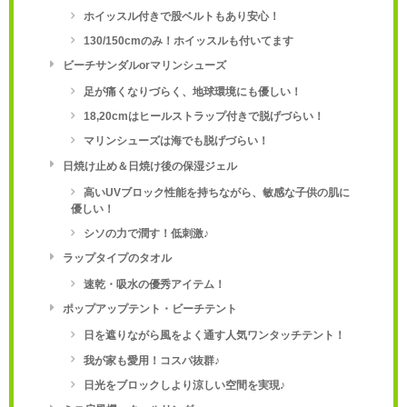
ホイッスル付きで股ベルトもあり安心！
130/150cmのみ！ホイッスルも付いてます
ビーチサンダルorマリンシューズ
足が痛くなりづらく、地球環境にも優しい！
18,20cmはヒールストラップ付きで脱げづらい！
マリンシューズは海でも脱げづらい！
日焼け止め＆日焼け後の保湿ジェル
高いUVブロック性能を持ちながら、敏感な子供の肌に
優しい！
シソの力で潤す！低刺激♪
ラップタイプのタオル
速乾・吸水の優秀アイテム！
ポップアップテント・ビーチテント
日を遮りながら風をよく通す人気ワンタッチテント！
我が家も愛用！コスパ抜群♪
日光をブロックしより涼しい空間を実現♪