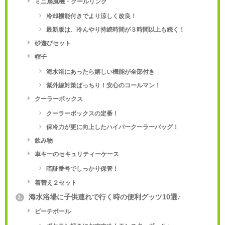
ミニ扇風機・クールリング
冷却機能付きでより涼しく改良！
最新版は、冷んやり持続時間が３時間以上も続く！
砂遊びセット
帽子
海水浴にあったら嬉しい機能が全部付き
紫外線対策ばっちり！安心のコールマン！
クーラーボックス
クーラーボックスの定番！
保冷力が更に向上したハイパークーラーバッグ！
飲み物
車キーのセキュリティーケース
暗証番号でしっかり保管！
着替え２セット
海水浴場に子供連れで行く時の便利グッツ10選♪
2.
ビーチボール