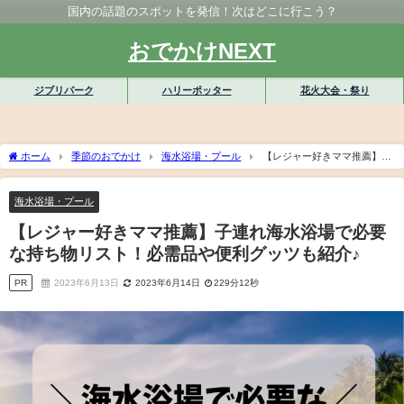
国内の話題のスポットを発信！次はどこに行こう？
おでかけNEXT
ジブリパーク
ハリーポッター
花火大会・祭り
ホーム
季節のおでかけ
海水浴場・プール
【レジャー好きママ推薦】子
連れ海水浴場で必要な持ち物リスト！必需品や便利グッツも紹介♪
海水浴場・プール
【レジャー好きママ推薦】子連れ海水浴場で必要
な持ち物リスト！必需品や便利グッツも紹介♪
PR
2023年6月13日
2023年6月14日
229分12秒