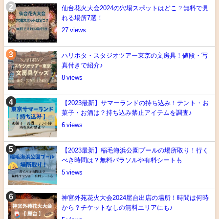
仙台花火大会2024の穴場スポットはどこ？無料で見
れる場所7選！
27
ハリポタ・スタジオツアー東京の文房具！値段・写
真付きで紹介♪
8
【2023最新】サマーランドの持ち込み！テント・お
菓子・お酒は？持ち込み禁止アイテムを調査♪
6
【2023最新】稲毛海浜公園プールの場所取り！行く
べき時間は？無料パラソルや有料シートも
5
神宮外苑花火大会2024屋台出店の場所！時間は何時
から？チケットなしの無料エリアにも♪