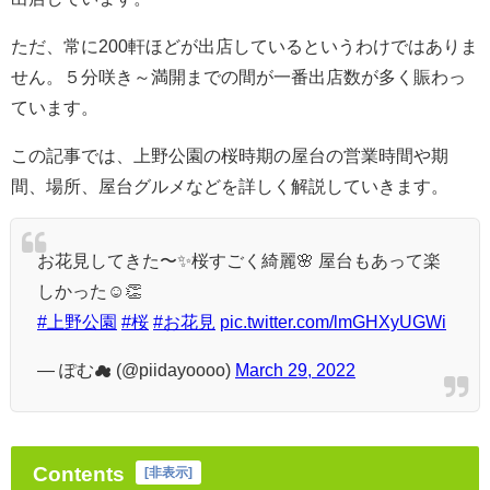
ただ、常に200軒ほどが出店しているというわけではありま
せん。５分咲き～満開までの間が一番出店数が多く賑わっ
ています。
この記事では、上野公園の桜時期の屋台の営業時間や期
間、場所、屋台グルメなどを詳しく解説していきます。
お花見してきた〜✨桜すごく綺麗🌸 屋台もあって楽
しかった☺️👏
#上野公園
#桜
#お花見
pic.twitter.com/lmGHXyUGWi
— ぽむ☁ (@piidayoooo)
March 29, 2022
Contents
[
非表示
]