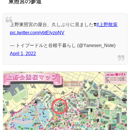
東照宮の参道
上野東照宮の屋台、久しぶりに見ました❣️
#上野散策
pic.twitter.com/ybtEIyzpNV
— トイプードルと谷根千暮らし (@Yanesen_Note)
April 1, 2022