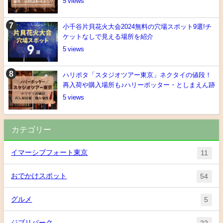
5
小千谷片貝花火大会2024無料の穴場スポット9選!チ
ケットなしで見える場所を紹介
5
ハリポタ「スタジオツアー東京」ネクタイの値段！
再入荷や購入場所も♪ハリーポッター・としまえん跡
5
カテゴリー
イマーシブフォート東京
11
おでかけスポット
54
グルメ
5
ジブリパーク
22