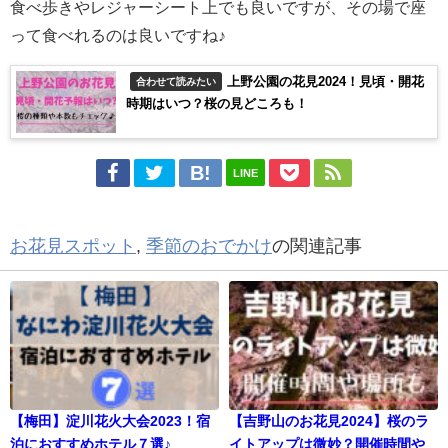
食べ歩きやレジャーシート上でも良いですが、その場で座
って食べれるのは良いですね♪
上野公園の花見2024！見頃・開花
合わせて読みたい
時期はいつ？桜の見どころも！
LINE
お花見スポット
,
季節のおでかけ
の関連記事
【梅田】淀川花火大会2023！宿
【吉野山のお花見2024】桜のラ
泊におすすめホテル７選♪
イトアップは微妙？開催時間や