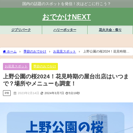
国内の話題のスポットを発信！次はどこに行こう？
おでかけNEXT
ジブリパーク
ハリーポッター
花火大会・祭り
ホーム
季節のおでかけ
お花見スポット
上野公園の桜2024！花見時期の
屋台出店はいつまで？場所やメニューも調査！
お花見スポット
季節のおでかけ
上野公園の桜2024！花見時期の屋台出店はいつま
で？場所やメニューも調査！
PR
2023年2月14日
2024年3月7日
5分19秒