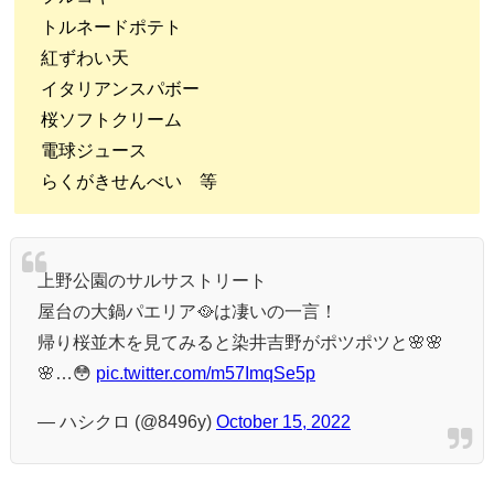
トルネードポテト
紅ずわい天
イタリアンスパボー
桜ソフトクリーム
電球ジュース
らくがきせんべい 等
上野公園のサルサストリート
屋台の大鍋パエリア🥘は凄いの一言！
帰り桜並木を見てみると染井吉野がポツポツと🌸🌸
🌸…😳
pic.twitter.com/m57ImqSe5p
— ハシクロ (@8496y)
October 15, 2022