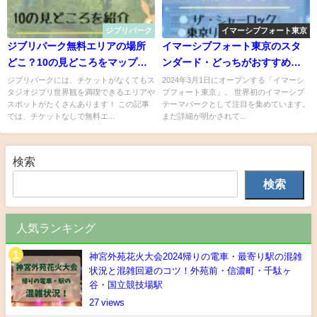
ジブリパーク
イマーシブフォート東京
ジブリパーク無料エリアの場所
イマーシブフォート東京のスタ
どこ？10の見どころをマップで
ンダード・どっちがおすすめ？
紹介！チケットなしでも入れる
ザ・シャーロック又は東京リベ
ジブリパークには、チケットがなくてもス
2024年3月1日にオープンする「イマーシ
タジオジブリ世界観を満喫できるエリアや
ブフォート東京」。 世界初のイマーシブ
所多数あり
ンジャーズイマーシブ・エスケ
スポットがたくさんあります！ この記事
テーマパークとして注目を集めています。
ープ
では、チケットなしで無料エ...
まだ詳細が明かされて...
検索
検索
人気ランキング
神宮外苑花火大会2024帰りの電車・最寄り駅の混雑
状況と混雑回避のコツ！外苑前・信濃町・千駄ヶ
谷・国立競技場駅
27