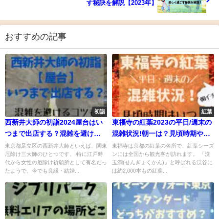
す秘訣を解説【2023年】
おすすめの記事
初詣
紅葉
西新井大師の初詣2024屋台はい
東福寺の紅葉2023の平日/週末の
つまで出店する？混雑を避ける
混雑状況!朝一は？見頃時期やラ
コツも
イトアップも
東京都足立区の西新井大師といえば、関東
東福寺は京都の紅葉の名所で、紅葉シーズ
厄除け三大師のひとつです。 特に江戸時
ンには全国から観光客が訪れます。 「洗
代から女性の厄除け祈願所として有名だっ
玉澗(せんぎょくかん)」と呼ばれる渓谷に
たようで、今でも良縁・結婚...
は約2,000本もの紅葉...