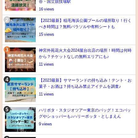
谷・国立競技場駅
16
【2023最新】稲毛海浜公園プールの場所取り！行く
べき時間は？無料パラソルや有料シートも
15
神宮外苑花火大会2024屋台出店の場所！時間は何時
から？チケットなしの無料エリアにも♪
11
【2023最新】サマーランドの持ち込み！テント・お
菓子・お酒は？持ち込み禁止アイテムを調査♪
11
ハリポタ・スタジオツアー東京のバッグ！エコバッ
グやショッパーも♪ハリーポッタ・としまえん
9