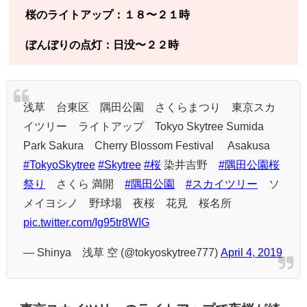
桜のライトアップ：１８〜２１時
ぼんぼりの点灯：日没〜２２時
浅草 台東区 隅田公園 さくらまつり 東京スカ
イツリー ライトアップ Tokyo Skytree Sumida
Park Sakura Cherry Blossom Festival Asakusa
#TokyoSkytree
#Skytree
#桜
染井吉野
#隅田公園桜
祭り
さくら 満開
#隅田公園
#スカイツリー
ソ
メイヨシノ 野球場 夜桜 花見 桜名所
pic.twitter.com/Ig95tr8WIG
— Shinya 浅草 空 (@tokyoskytree777)
April 4, 2019