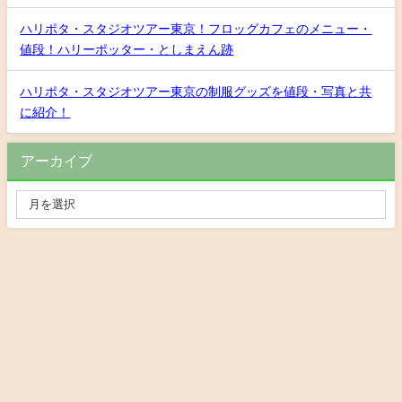
ハリポタ・スタジオツアー東京！フロッグカフェのメニュー・
値段！ハリーポッター・としまえん跡
ハリポタ・スタジオツアー東京の制服グッズを値段・写真と共
に紹介！
アーカイブ
Privacy Policy
お問い合わせ
おでかけNEXT All Rights Reserved.