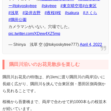
ー
#tokyoskytree
#skytree
#東京晴空塔
#台東区
#浅草
#染井吉野
#夜桜
#桜
#sakura
#さくら
#隅田公園
カメラマンがいない。穴場でした。
pic.twitter.com/XDew4XZ5mq
— Shinya 浅草 空 (@tokyoskytree777)
April 4, 2022
隅田川沿いのお花見散歩を楽しむ
隅田川お花見の特徴は、約1kmに渡り隅田川の両岸沿いに
長細く広がり、隅田川を挟んで台東区側・墨田区側両側か
ら見れることです。
桜橋から吾妻橋まで、両岸で合わせて約1000本もの桜並木
が続いています。