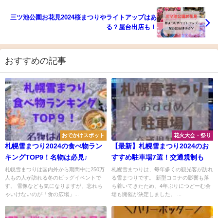
三ツ池公園お花見2024桜まつりやライトアップはあ
る？屋台出店も！
おすすめの記事
おでかけスポット
花火大会・祭り
札幌雪まつり2024の食べ物ラン
【最新】札幌雪まつり2024のお
キングTOP9！名物は必見♪
すすめ駐車場7選！交通規制も
札幌雪まつりは国内外から期間中に250万
札幌雪まつりは、毎年多くの観光客が訪れ
人もの人が訪れる冬のビッグイベントで
る雪まつりです。 新型コロナの影響も落
す。 雪像なども気になりますが、忘れち
ち着いてきたため、4年ぶりにつどーむ会
ゃいけないのが「食の広場」...
場も開催が決定しました。 ...