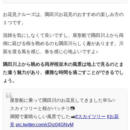
お花見クルーズは、隅田川お花見のおすすめの楽しみ方の
１つです。
混雑を気にしなくて良いですし、屋形船で隅田川上から両
側に延びる桜を眺めるのも隅田川らしく趣があります。川
面を渡る風を感じ、春を感じ心地よいですよ♪
隅田川上から眺める両岸桜並木の風景は地上で見るのとま
た違う魅力があり、優雅な時間を過ごすことができるでし
ょう。
屋形船に乗って隅田川のお花見してきました🌸🍶✨
スカイツリーと桜がバッチリ📷
満開で素晴らしい風景でした🛥️
#スカイツリー
#お花
見
pic.twitter.com/cDjz04GNvM