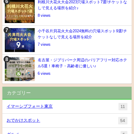
利根川大花火大会2023穴場スポット7選!チケットな
しで見える場所を紹介♪
8
小千谷片貝花火大会2024無料の穴場スポット9選!チ
ケットなしで見える場所を紹介
7
名古屋・ジブリパーク周辺のバリアフリー対応ホテ
ル5選！車椅子・高齢者に優しい♪
6
カテゴリー
イマーシブフォート東京
11
おでかけスポット
54