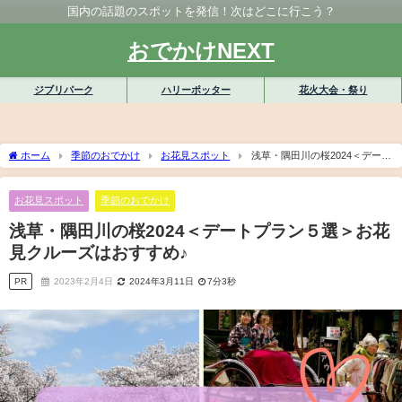
国内の話題のスポットを発信！次はどこに行こう？
おでかけNEXT
ジブリパーク
ハリーポッター
花火大会・祭り
ホーム
季節のおでかけ
お花見スポット
浅草・隅田川の桜2024＜デート
プラン５選＞お花見クルーズはおすすめ♪
お花見スポット
季節のおでかけ
浅草・隅田川の桜2024＜デートプラン５選＞お花
見クルーズはおすすめ♪
PR
2023年2月4日
2024年3月11日
7分3秒