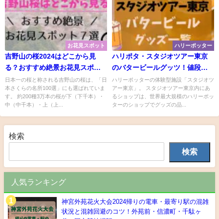
お花見スポット
ハリーポッター
吉野山の桜2024はどこから見
ハリポタ・スタジオツアー東京
る？おすすめ絶景お花見スポッ
のバタービールグッツ！値段・
ト７選！
写真と共に紹介♪
日本一の桜と称される吉野山の桜は、「日
ハリーポッターの体験型施設「スタジオツ
本さくらの名所100選」にも選ばれていま
アー東京」。 スタジオツアー東京内にあ
す。 約200種3万本の桜が下（下千本）・
るショップは、世界最大規模のハリーポッ
中（中千本）・上（上...
ターのショップでグッズの品...
検索
検索
人気ランキング
神宮外苑花火大会2024帰りの電車・最寄り駅の混雑
状況と混雑回避のコツ！外苑前・信濃町・千駄ヶ