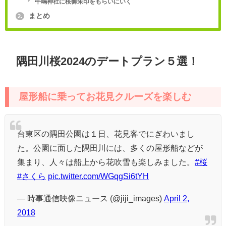
牛嶋神社に桜御朱印をもらいにいく
まとめ
2.
隅田川桜2024のデートプラン５選！
屋形船に乗ってお花見クルーズを楽しむ
台東区の隅田公園は１日、花見客でにぎわいまし
た。公園に面した隅田川には、多くの屋形船などが
集まり、人々は船上から花吹雪も楽しみました。
#桜
#さくら
pic.twitter.com/WGqgSi6tYH
— 時事通信映像ニュース (@jiji_images)
April 2,
2018