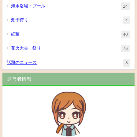
海水浴場・プール
14
潮干狩り
4
紅葉
40
花火大会・祭り
76
話題のニュース
3
運営者情報