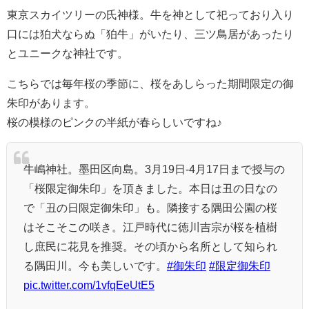
東京スカイツリーの氏神様。牛を神として祀っており入り
口には狛犬ならぬ「狛牛」がいたり、三ツ鳥居があったり
とユニークな神社です。
こちらでは毎年桜の季節に、桜をあしらった期間限定の御
朱印があります。
桜の模様のピンクの半紙が春らしいですね♪
牛嶋神社。墨田区向島。3月19日-4月17日まで授与の
「桜限定御朱印」を頂きました。本日は丑の日なの
で「丑の日限定御朱印」も。隣接する隅田公園の桜
はそこそこの咲き。江戸時代に徳川吉宗が桜を植樹
し庶民に花見を推奨。その頃から名所として知られ
る隅田川。今も美しいです。
#御朱印
#限定御朱印
pic.twitter.com/1vfqEeUtE5