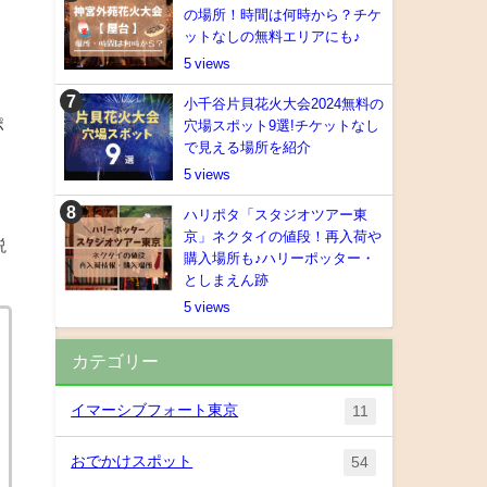
の場所！時間は何時から？チケ
ットなしの無料エリアにも♪
5
小千谷片貝花火大会2024無料の
ポ
穴場スポット9選!チケットなし
で見える場所を紹介
5
ハリポタ「スタジオツアー東
京」ネクタイの値段！再入荷や
説
購入場所も♪ハリーポッター・
としまえん跡
5
カテゴリー
イマーシブフォート東京
11
おでかけスポット
54