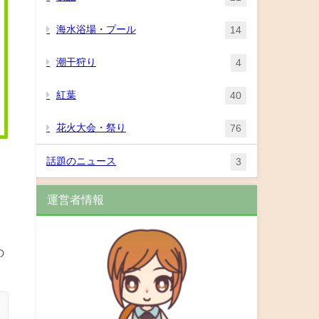
海水浴場・プール
14
潮干狩り
4
紅葉
40
花火大会・祭り
76
話題のニュース
3
運営者情報
。
の