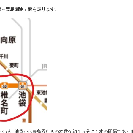
駅～豊島園駅」間を走ります
。
せんが、池袋から豊島園行きの本数が約１５分に１本の間隔であり