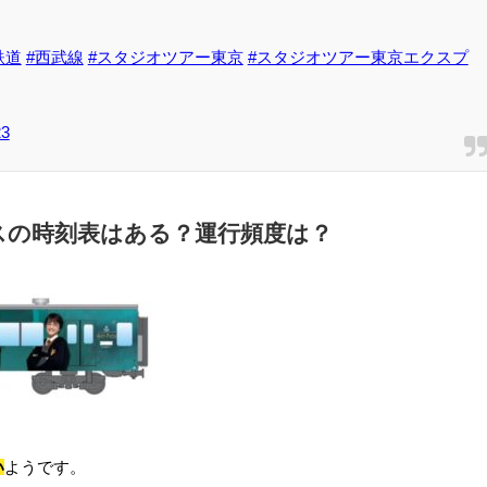
鉄道
#西武線
#スタジオツアー東京
#スタジオツアー東京エクスプ
23
スの時刻表はある？運行頻度は？
い
ようです。