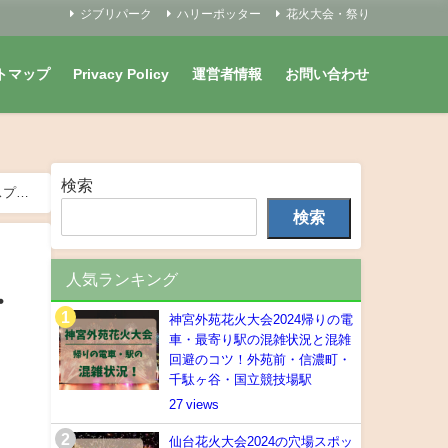
ジブリパーク
ハリーポッター
花火大会・祭り
トマップ
Privacy Policy
運営者情報
お問い合わせ
検索
スプレ
検索
人気ランキング
・
神宮外苑花火大会2024帰りの電
車・最寄り駅の混雑状況と混雑
回避のコツ！外苑前・信濃町・
千駄ヶ谷・国立競技場駅
27
仙台花火大会2024の穴場スポッ