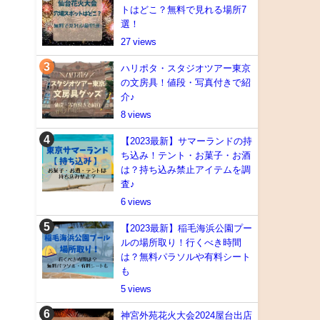
トはどこ？無料で見れる場所7
選！
27
ハリポタ・スタジオツアー東京
の文房具！値段・写真付きで紹
介♪
8
【2023最新】サマーランドの持
ち込み！テント・お菓子・お酒
は？持ち込み禁止アイテムを調
査♪
6
【2023最新】稲毛海浜公園プー
ルの場所取り！行くべき時間
は？無料パラソルや有料シート
も
5
神宮外苑花火大会2024屋台出店