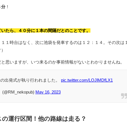
３分
！
ていたら、４０分に１本の間隔だとのことです。
、１１時台はなく、次に池袋を発車するのは１２：１４。その次は
す）
だと思いますが、いつ来るのか事前情報がないとわかりませんね。
」の出発式が執り行われました。
pic.twitter.com/LOJlMDfLX1
(@RM_nekopub)
May 16, 2023
スの運行区間！他の路線は走る？