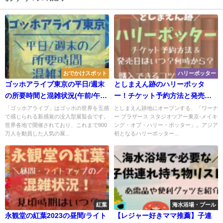
おでかけスポット
ハリーポッター
ゴッホアライブ東京の平日/週末
としまえん跡のハリーポッタ
の所要時間と混雑状況(午前/午
ー！チケット予約方法と発売日
後)！口コミも
はいつ？何時から？購入できる
「ゴッホアライブ」はゴッホの世界を五感
としまえん跡地にオープンする、「ワーナ
で感じられる新感覚の没入型展覧会です。
ー ブラザース スタジオツアー東京‐メイキ
コツも
世界各地で開催されており、これまで900
ング・オブ・ハリー・ポッター」。アジア
万人を動員した人気の展...
初となるハリーポッター...
紅葉
海水浴場・プール
永観堂の紅葉2023の昼間/ライト
【レジャー好きママ推薦】子連